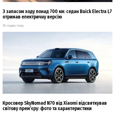
З запасом ходу понад 700 км: седан Buick Electra L7
отримав електричну версію
18 годин тому
Кросовер SkyNomad N70 від Xiaomi відсвяткував
світову прем’єру: фото та характеристики