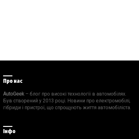
Про нас
AutoGeek
– блог про високі технології в автомобілях.
Був створений у 2013 році. Новини про електромобілі,
гібриди і пристрої, що спрощують життя автомобіліста.
Інфо