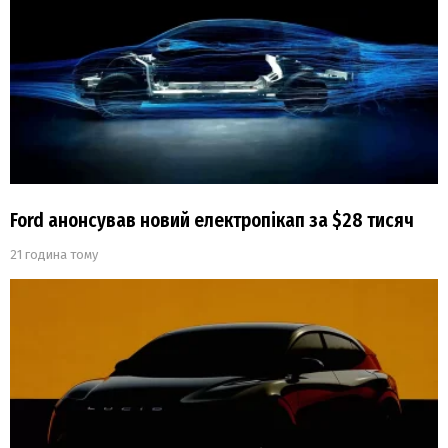
Ford анонсував новий електропікап за $28 тисяч
21 година тому