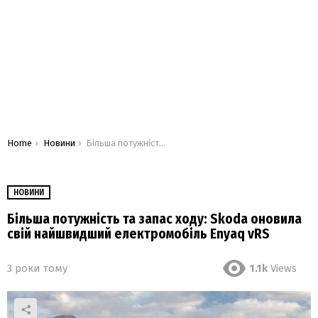
You are here:
Home
Новини
Більша потужність та запас ходу: Skoda оновила свій найшвидший електромобіль Enyaq vRS
НОВИНИ
Більша потужність та запас ходу: Skoda оновила
свій найшвидший електромобіль Enyaq vRS
3 роки тому
1.1k
Views