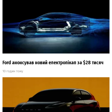
Ford анонсував новий електропікап за $28 тисяч
10 годин тому