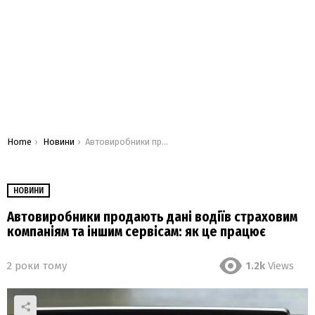
You are here:
Home
Новини
Автовиробники продають дані водіїв страховим компаніям та іншим сервісам: як це працює
НОВИНИ
Автовиробники продають дані водіїв страховим
компаніям та іншим сервісам: як це працює
2 роки тому
1.2k
Views