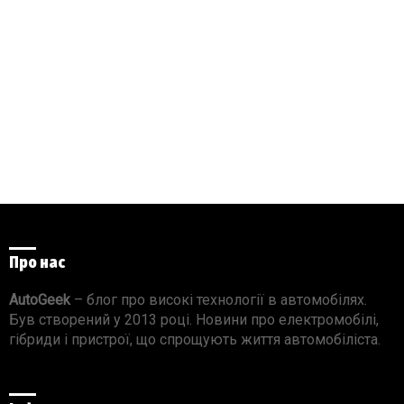
Про нас
AutoGeek
– блог про високі технології в автомобілях.
Був створений у 2013 році. Новини про електромобілі,
гібриди і пристрої, що спрощують життя автомобіліста.