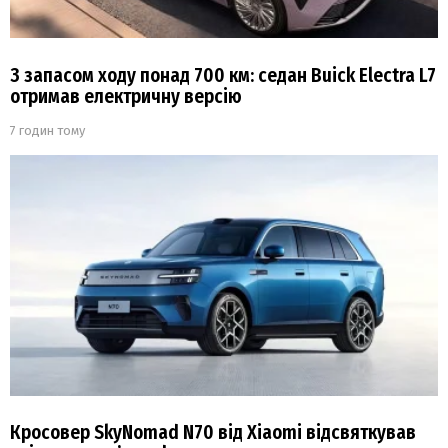
З запасом ходу понад 700 км: седан Buick Electra L7
отримав електричну версію
7 годин тому
Кросовер SkyNomad N70 від Xiaomi відсвяткував