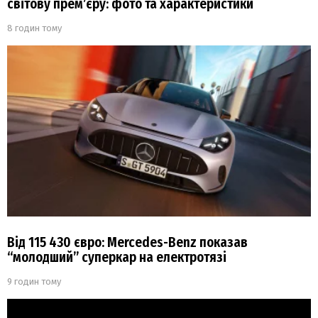
світову прем’єру: фото та характеристики
8 годин тому
Від 115 430 євро: Mercedes-Benz показав
“молодший” суперкар на електротязі
9 годин тому