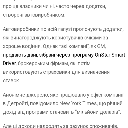
про це власники чи ні, часто через додатки,
створені автовиробником.
Автовиробники по всій галузі пропонують додатки,
які винагороджують користувачів очками за
хороше водіння. Однак такі компанії, як GM,
продають дані, зібрані через програму OnStar Smart
Driver
, брокерським фірмам, які потім
використовують страховики для визначення
ставок.
Анонімне джерело, яке працювало у офісі компанії
в Детройті, повідомило New York Times, що річний
дохід від програми становить “мільйони доларів”.
Але ці доходи надходять за рахунок споживачів,