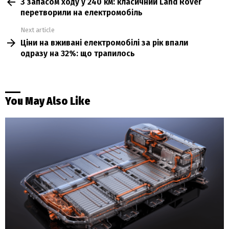
З запасом ходу у 240 км: класичний Land Rover
more
перетворили на електромобіль
Next article
Ціни на вживані електромобілі за рік впали
одразу на 32%: що трапилось
You May Also Like