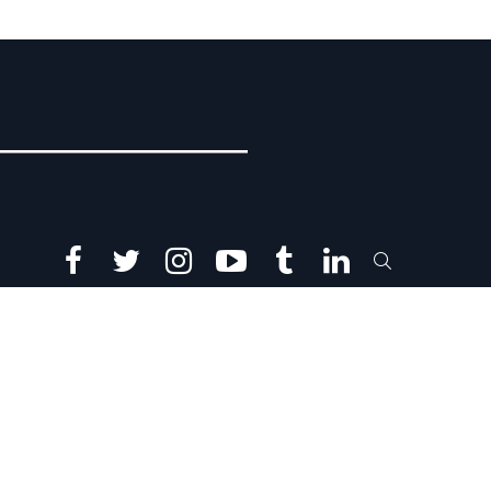
facebook
twitter
instagram
youtube
tumblr
linkedin
SEARCH