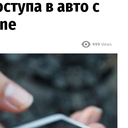
ступа в авто с
ne
999
Views