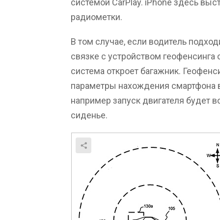
системой CarPlay. iPhone здесь выс
радиометки.
В том случае, если водитель подхо
связке с устройством геофенсинга
система откроет багажник. Геофенс
параметры нахождения смартфона в
например запуск двигателя будет в
сиденье.