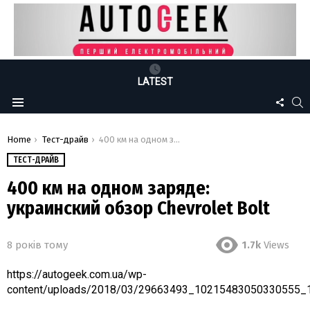
LATEST
FOLLO
S
Menu
US
You are here:
Home
Тест-драйв
400 км на одном заряде: украинский обзор Chevrolet Bolt
ТЕСТ-ДРАЙВ
400 км на одном заряде:
украинский обзор Chevrolet Bolt
8 років тому
1.7k
Views
https://autogeek.com.ua/wp-
content/uploads/2018/03/29663493_10215483050330555_1