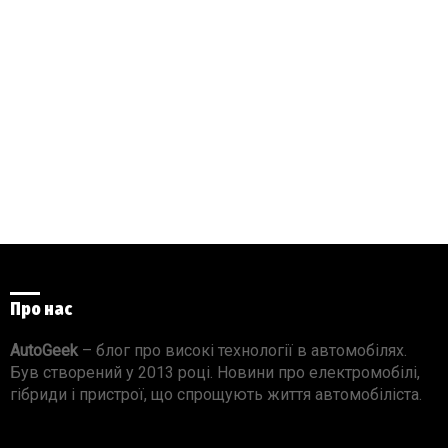
Про нас
AutoGeek
– блог про високі технології в автомобілях.
Був створений у 2013 році. Новини про електромобілі,
гібриди і пристрої, що спрощують життя автомобіліста.