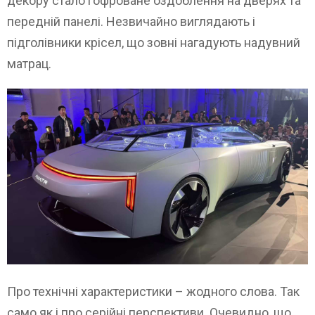
декору стало гофроване оздоблення на дверях та
передній панелі. Незвичайно виглядають і
підголівники крісел, що зовні нагадують надувний
матрац.
Про технічні характеристики – жодного слова. Так
само як і про серійні перспективи. Очевидно, що