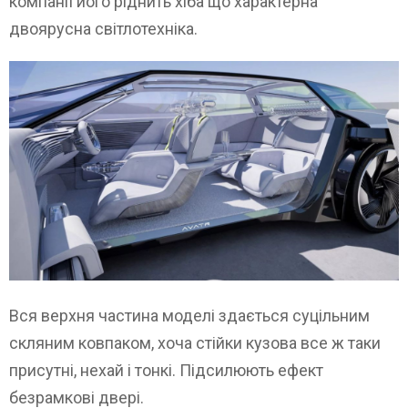
компанії його ріднить хіба що характерна
двоярусна світлотехніка.
Вся верхня частина моделі здається суцільним
скляним ковпаком, хоча стійки кузова все ж таки
присутні, нехай і тонкі. Підсилюють ефект
безрамкові двері.