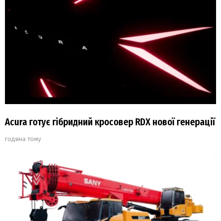
Acura готує гібридний кросовер RDX нової генерації
година тому