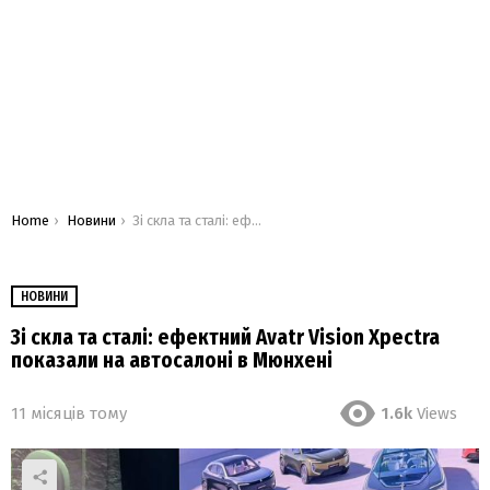
You are here:
Home
Новини
Зі скла та сталі: ефектний Avatr Vision Xpectra показали на автосалоні в Мюнхені
НОВИНИ
Зі скла та сталі: ефектний Avatr Vision Xpectra
показали на автосалоні в Мюнхені
11 місяців тому
1.6k
Views