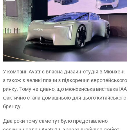
У компанії Avatr є власна дизайн-студія в Мюнхені,
а також є великі плани з підкорення європейського
ринку. Тому не дивно, що мюнхенська виставка IAA
фактично стала домашньою для цього китайського
бренду.
Два роки тому саме тут було представлено
серійний седан Avatr 12, а зараз відбувся дебют