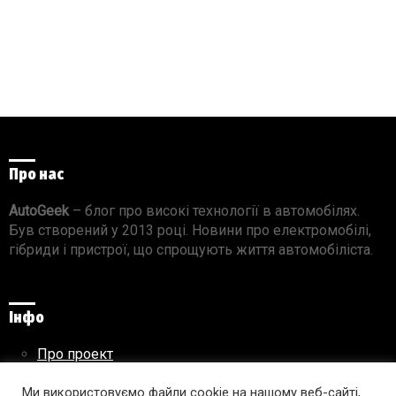
Про нас
AutoGeek
– блог про високі технології в автомобілях.
Був створений у 2013 році. Новини про електромобілі,
гібриди і пристрої, що спрощують життя автомобіліста.
Інфо
Про проект
Реклама на сайті
Ми використовуємо файли cookie на нашому веб-сайті,
Правила використання матеріалів