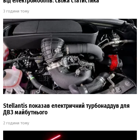
від електромобілів: свіжа статистика
3 години тому
Stellantis показав електричний турбонаддув для
ДВЗ майбутнього
2 години тому