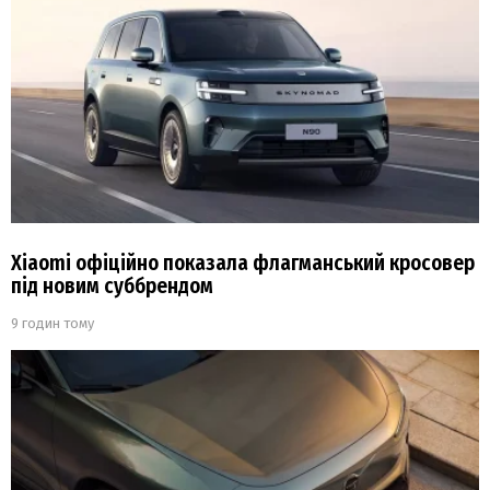
Xiaomi офіційно показала флагманський кросовер
під новим суббрендом
9 годин тому