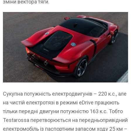
зміни вектора тяги.
Сукупна потужність електродвигунів – 220 к.с., але
на чистій електротязі в режимі eDrive працюють
тільки передні двигуни потужністю 163 к.с. Тобто
Testarossa перетворюється на передньопривідний
електромобіль із паспортним запасом ходу 25 км –