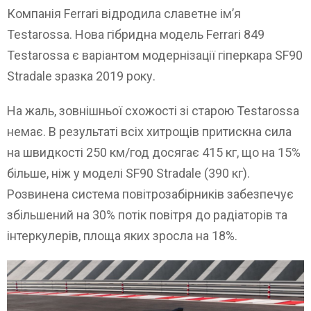
Компанія Ferrari відродила славетне ім’я
Testarossa. Нова гібридна модель Ferrari 849
Testarossa є варіантом модернізації гіперкара SF90
Stradale зразка 2019 року.
На жаль, зовнішньої схожості зі старою Testarossa
немає. В результаті всіх хитрощів притискна сила
на швидкості 250 км/год досягає 415 кг, що на 15%
більше, ніж у моделі SF90 Stradale (390 кг).
Розвинена система повітрозабірників забезпечує
збільшений на 30% потік повітря до радіаторів та
інтеркулерів, площа яких зросла на 18%.