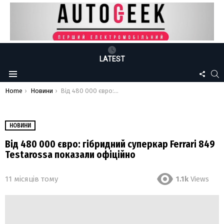
LATEST
FOLLO
S
Menu
US
You are here:
Home
Новини
Від 480 000 євро: гібридний суперкар Ferrari 849 Testarossa показали офіційно
НОВИНИ
Від 480 000 євро: гібридний суперкар Ferrari 849
Testarossa показали офіційно
11 місяців тому
1.1k
Views