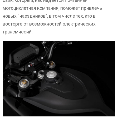
байк, который, как надеется почтенная
мотоциклетная компания, поможет привлечь
новых “наездников”, в том числе тех, кто в
восторге от возможностей электрических
трансмиссий.