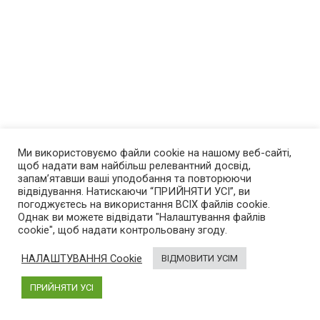
Ми використовуємо файли cookie на нашому веб-сайті,
щоб надати вам найбільш релевантний досвід,
запам’ятавши ваші уподобання та повторюючи
відвідування. Натискаючи “ПРИЙНЯТИ УСІ”, ви
погоджуєтесь на використання ВСІХ файлів cookie.
Однак ви можете відвідати "Налаштування файлів
cookie", щоб надати контрольовану згоду.
НАЛАШТУВАННЯ Cookie
ВІДМОВИТИ УСІМ
ПРИЙНЯТИ УСІ