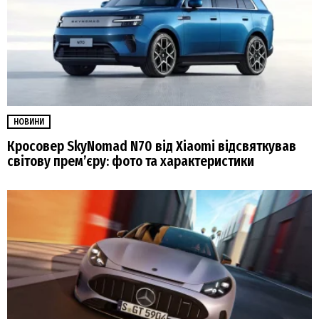
НОВИНИ
Кросовер SkyNomad N70 від Xiaomi відсвяткував
світову прем’єру: фото та характеристики