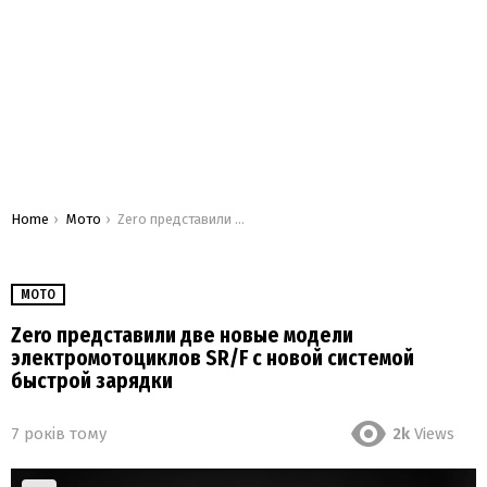
You are here:
Home
Мото
Zero представили две новые модели электромотоциклов SR/F с новой системой быстрой зарядки
МОТО
Zero представили две новые модели
электромотоциклов SR/F с новой системой
быстрой зарядки
7 років тому
2k
Views