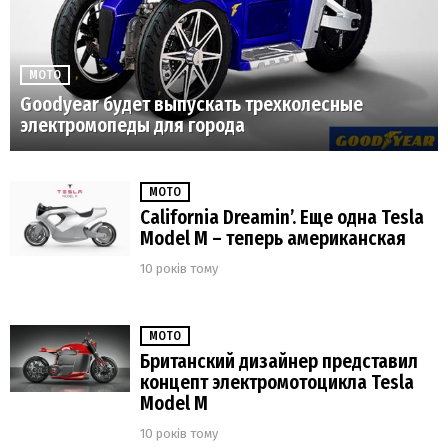
МОТО
Goodyear будет выпускать трехколесные
электромопеды для города
МОТО
California Dreamin’. Еще одна Tesla
Model M – теперь американская
10 років тому
МОТО
Британский дизайнер представил
концепт электромотоцикла Tesla
Model M
10 років тому