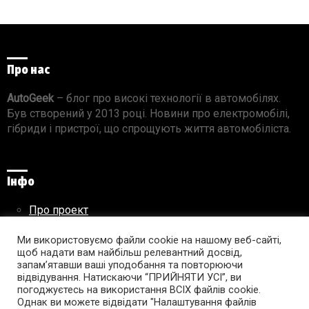
Про нас
AutoGeek
– блог про високі технології в автомобілях.
Був створений у 2013 році. Новини про електромобілі,
гібриди і пристрої, що спрощують життя автомобіліста.
Інфо
Про проект
Реклама на сайті
Правила використання матеріалів
Ми використовуємо файли cookie на нашому веб-сайті,
щоб надати вам найбільш релевантний досвід,
запам’ятавши ваші уподобання та повторюючи
відвідування. Натискаючи “ПРИЙНЯТИ УСІ”, ви
погоджуєтесь на використання ВСІХ файлів cookie.
Підпишись на AutoGeek!
Однак ви можете відвідати "Налаштування файлів