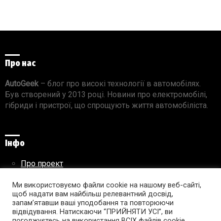
Про нас
AutoGeek
– блог про високі технології в автомобілях.
Був створений у 2013 році. Новини про електромобілі,
гібриди і пристрої, що спрощують життя автомобіліста.
Інфо
Про проект
Реклама на сайті
Правила використання матеріалів
Ми використовуємо файли cookie на нашому веб-сайті,
щоб надати вам найбільш релевантний досвід,
запам’ятавши ваші уподобання та повторюючи
відвідування. Натискаючи “ПРИЙНЯТИ УСІ”, ви
погоджуєтесь на використання ВСІХ файлів cookie.