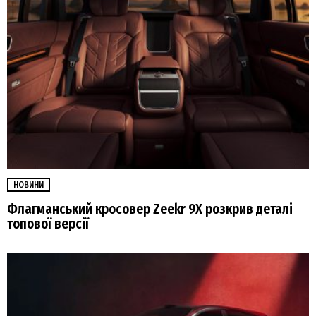
НОВИНИ
Флагманський кросовер Zeekr 9Х розкрив деталі
топової версії