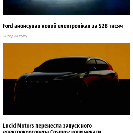
Ford анонсував новий електропікап за $28 тисяч
14 годин тому
Lucid Motors перенесла запуск ного
електрокросовера Cosmos: коли чекати