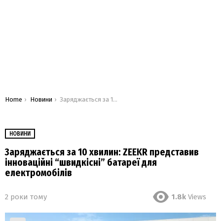
You are here:
Home
Новини
Заряджається за 10 хвилин: ZEEKR представив інноваційні “швидкісні” батареї для електромобілів
НОВИНИ
Заряджається за 10 хвилин: ZEEKR представив
інноваційні “швидкісні” батареї для
електромобілів
2 роки тому
1.8k
Views