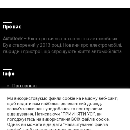
Про нас
AutoGeek
– блог про високі технології в автомобілях.
Був створений у 2013 році. Новини про електромобілі,
гібриди і пристрої, що спрощують життя автомобіліста.
Інфо
Про проект
Реклама на сайті
Ми використовуємо файли cookie на нашому веб-сайті,
Правила використання матеріалів
щоб надати вам найбільш релевантний досвід,
запам’ятавши ваші уподобання та повторюючи
відвідування. Натискаючи “ПРИЙНЯТИ УСІ”, ви
погоджуєтесь на використання ВСІХ файлів cookie.
Підпишись на AutoGeek!
Однак ви можете відвідати "Налаштування файлів
cookie", щоб надати контрольовану згоду.