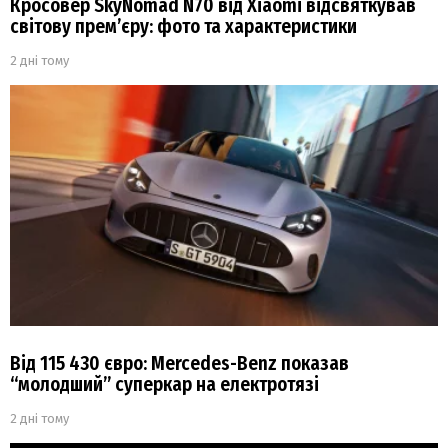
Кросовер SkyNomad N70 від Xiaomi відсвяткував
світову прем’єру: фото та характеристики
2 дні тому
Від 115 430 євро: Mercedes-Benz показав
“молодший” суперкар на електротязі
2 дні тому