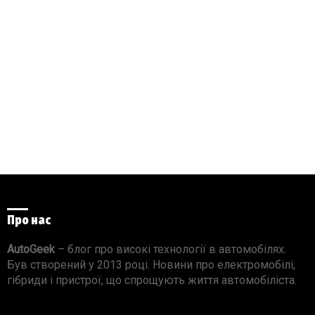
Про нас
AutoGeek
– блог про високі технології в автомобілях.
Був створений у 2013 році. Новини про електромобілі,
гібриди і пристрої, що спрощують життя автомобіліста.