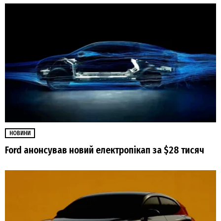
НОВИНИ
Ford анонсував новий електропікап за $28 тисяч