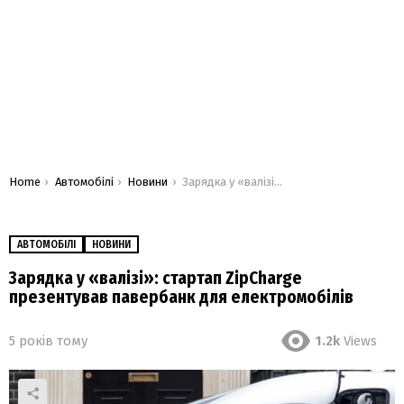
You are here:
Home
Автомобілі
Новини
Зарядка у «валізі»: стартап ZipCharge презентував павербанк для електромобілів
АВТОМОБІЛІ
НОВИНИ
Зарядка у «валізі»: стартап ZipCharge
презентував павербанк для електромобілів
5 років тому
1.2k
Views