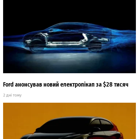
Ford анонсував новий електропікап за $28 тисяч
2 дні тому