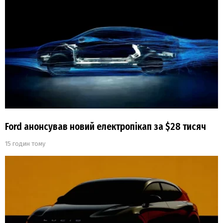
Ford анонсував новий електропікап за $28 тисяч
15 годин тому