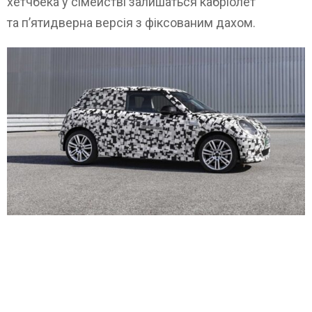
хетчбека у сімействі залишаться кабріолет
та п’ятидверна версія з фіксованим дахом.