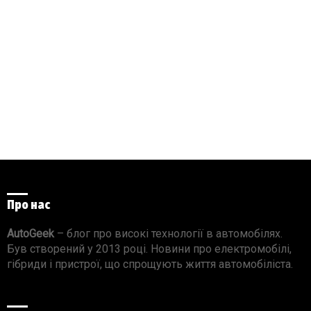
Про нас
AutoGeek
– блог про високі технології в автомобілях.
Був створений у 2013 році. Новини про електромобілі,
гібриди і пристрої, що спрощують життя автомобіліста.