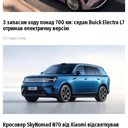
З запасом ходу понад 700 км: седан Buick Electra L7
отримав електричну версію
12 годин тому
Кросовер SkyNomad N70 від Xiaomi відсвяткував