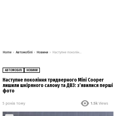
You are here:
Home
Автомобілі
Новини
Наступне покоління тридверного Mini Cooper лишили шкіряного салону та ДВЗ: з’явилися перші фото
АВТОМОБІЛІ
НОВИНИ
Наступне покоління тридверного Mini Cooper
лишили шкіряного салону та ДВЗ: з’явилися перші
фото
5 років тому
1.5k
Views