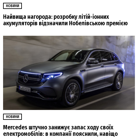
НОВИНИ
Найвища нагорода: розробку літій-іонних
акумуляторів відзначили Нобелівською премією
НОВИНИ
Mercedes штучно занижує запас ходу своїх
електромобілів: в компанії пояснили, навіщо