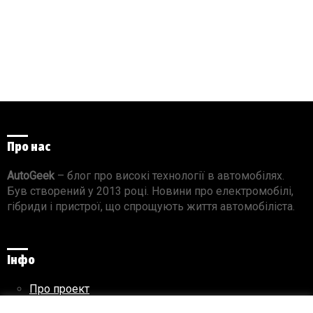
Про нас
AutoGeek
– блог про високі технології в автомобілях.
Був створений у 2013 році. Новини про електромобілі,
гібриди і пристрої, що спрощують життя автомобіліста.
Інфо
Про проект
Реклама на сайті