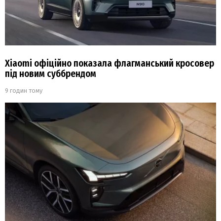
Xiaomi офіційно показала флагманський кросовер
під новим суббрендом
9 годин тому