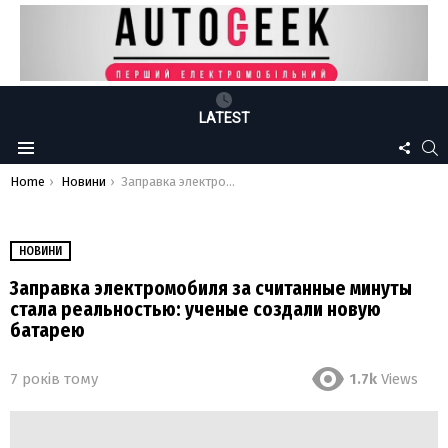
LATEST
FOLLO
S
Menu
US
You are here:
Home
Новини
Заправка электромобиля за считанные минуты стала реальностью: ученые создали новую батарею
НОВИНИ
Заправка электромобиля за считанные минуты
стала реальностью: ученые создали новую
батарею
7 років тому
1.7k
Views