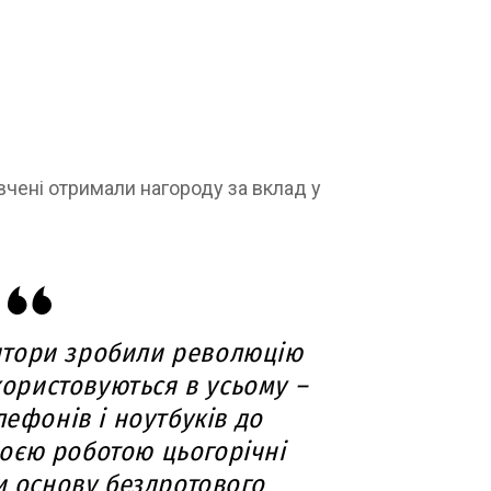
вчені отримали нагороду за вклад у
лятори зробили революцію
користовуються в усьому –
лефонів і ноутбуків до
воєю роботою цьогорічні
и основу бездротового