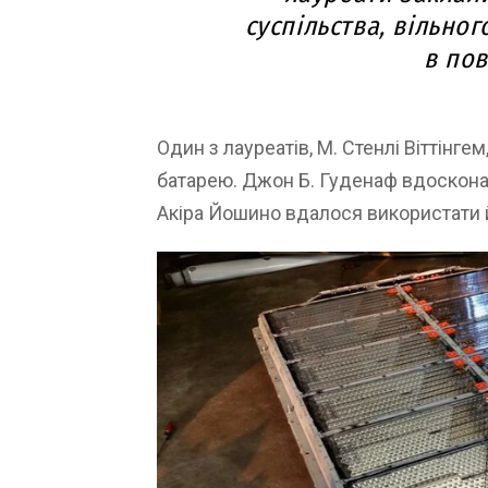
суспільства, вільног
в пов
Один з лауреатів, М. Стенлі Віттінге
батарею. Джон Б. Гуденаф вдоскона
Акіра Йошино вдалося використати й