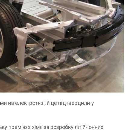
и на електротязі, й це підтвердили у
у премію з хімії за розробку літій-іонних