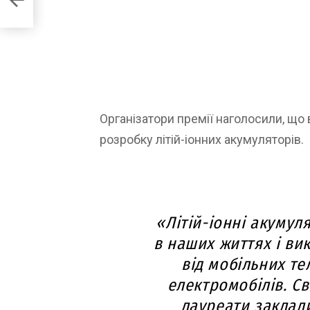
Організатори премії наголосили, що 
розробку літій-іонних акумуляторів.
«Літій-іонні акуму
в наших життях і ви
від мобільних те
електромобілів. С
лауреати заклал