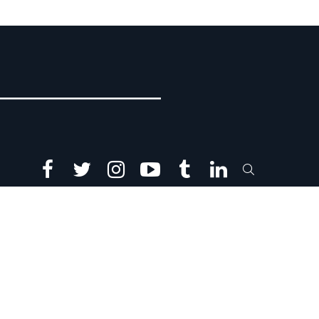
facebook
twitter
instagram
youtube
tumblr
linkedin
SEARCH