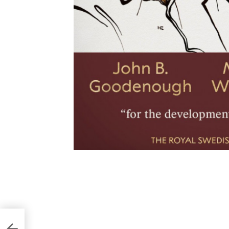
054
ота