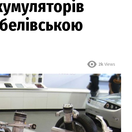
акумуляторів
обелівською
2k
Views