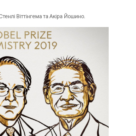
тенлі Віттінгема та Акіра Йошино.