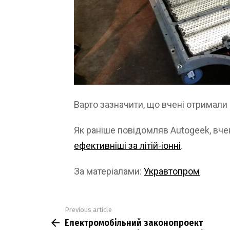
Варто зазначити, що вчені отримали 
Як раніше повідомляв Autogeek, вче
ефективніші за літій-іонні
.
За матеріалами:
Укравтопром
Previous article
See
Електромобільний законопроект
more