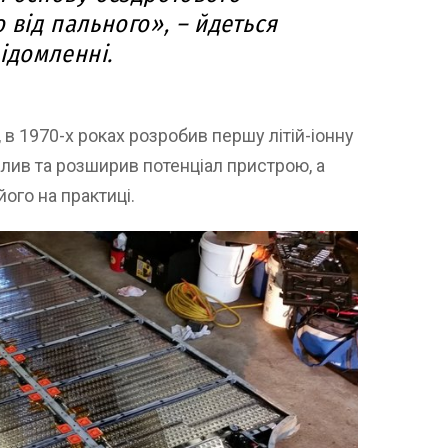
о від пального», – йдеться
ідомленні.
м, в 1970-х роках розробив першу літій-іонну
лив та розширив потенціал пристрою, а
ого на практиці.