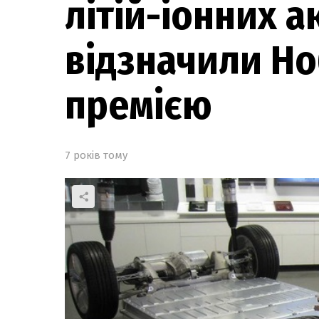
літій-іонних 
відзначили Н
премією
7 років тому