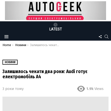
LATEST
FOLLO
S
Menu
US
You are here:
Home
Новини
Залишилось чекати два роки: Audi готує електромобіль A4
НОВИНИ
Залишилось чекати два роки: Audi готує
електромобіль A4
3 роки тому
1.9k
Views