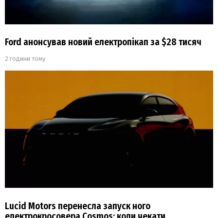
Ford анонсував новий електропікап за $28 тисяч
2 години тому
Lucid Motors перенесла запуск ного
електрокросовера Cosmos: коли чекати