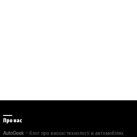
Про нас
AutoGeek
– блог про високі технології в автомобілях.