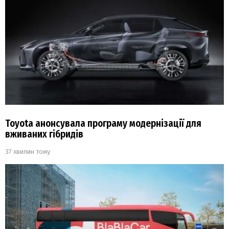
Toyota анонсувала програму модернізації для
вживаних гібридів
37 хвилин тому