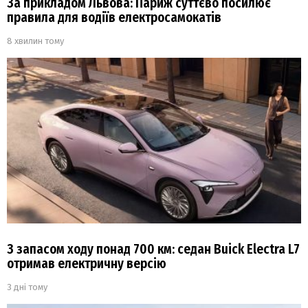
За прикладом Львова: Париж суттєво посилює
правила для водіїв електросамокатів
8 хвилин тому
З запасом ходу понад 700 км: седан Buick Electra L7
отримав електричну версію
3 дні тому