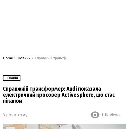
You are here:
Home
Новини
Справжній трансформер: Audi показала електричний кросовер Activesphere, що стає пікапом
НОВИНИ
Справжній трансформер: Audi показала
електричний кросовер Activesphere, що стає
пікапом
3 роки тому
1.1k
Views