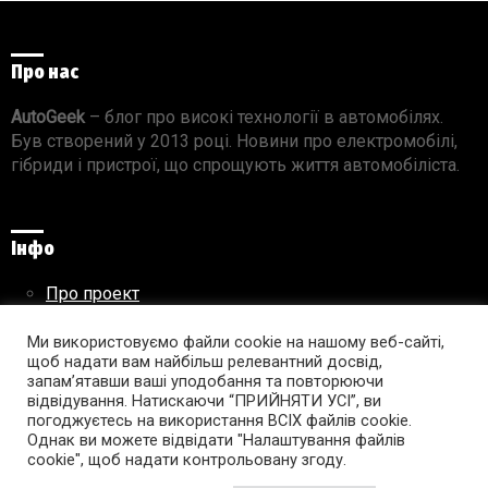
Про нас
AutoGeek
– блог про високі технології в автомобілях.
Був створений у 2013 році. Новини про електромобілі,
гібриди і пристрої, що спрощують життя автомобіліста.
Інфо
Про проект
Реклама на сайті
Правила використання матеріалів
Ми використовуємо файли cookie на нашому веб-сайті,
щоб надати вам найбільш релевантний досвід,
запам’ятавши ваші уподобання та повторюючи
відвідування. Натискаючи “ПРИЙНЯТИ УСІ”, ви
погоджуєтесь на використання ВСІХ файлів cookie.
Підпишись на AutoGeek!
Однак ви можете відвідати "Налаштування файлів
cookie", щоб надати контрольовану згоду.
facebook
twitter
instagram
youtube
tumblr
linkedin