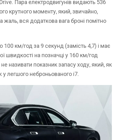
rive. Пара електродвигунів видають 536
ого крутного моменту, який, звичайно,
а жаль, вся додаткова вага броні помітно
 100 км/год за 9 секунд (замість 4,7) і має
 швидкості на позначці у 160 км/год
не називати показник запасу ходу, який, як
ж у легшого неброньованого i7.