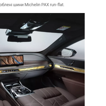
блені шини Michelin PAX run-flat.