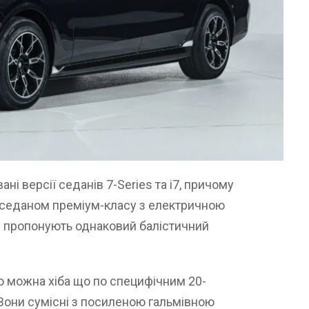
і версії седанів 7-Series та i7, причому
 седаном преміум-класу з електричною
 пропонують однаковий балістичний
ю можна хіба що по специфічним 20-
они сумісні з посиленою гальмівною