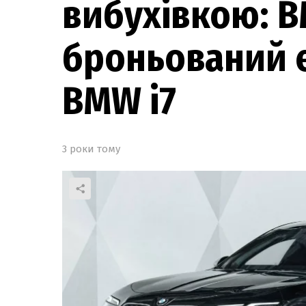
вибухівкою: 
броньований 
BMW i7
3 роки тому