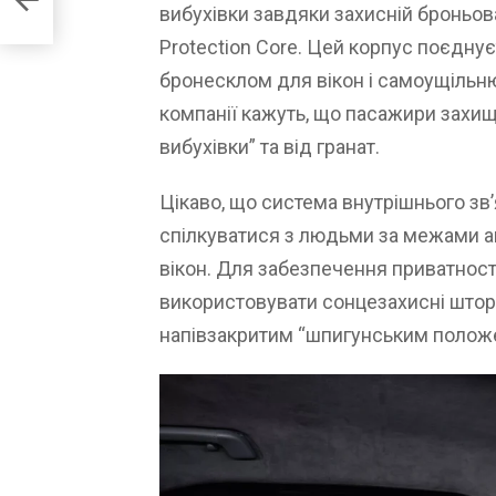
вибухівки завдяки захисній броньов
Protection Core. Цей корпус поєдн
бронесклом для вікон і самоущільн
компанії кажуть, що пасажири захище
вибухівки” та від гранат.
Цікаво, що система внутрішнього зв
спілкуватися з людьми за межами а
вікон. Для забезпечення приватност
використовувати сонцезахисні шторк
напівзакритим “шпигунським полож