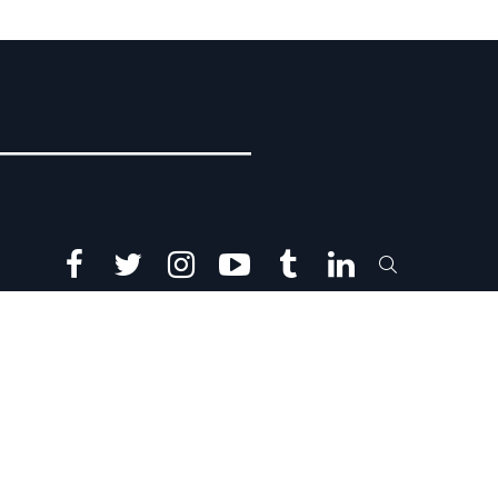
facebook
twitter
instagram
youtube
tumblr
linkedin
SEARCH