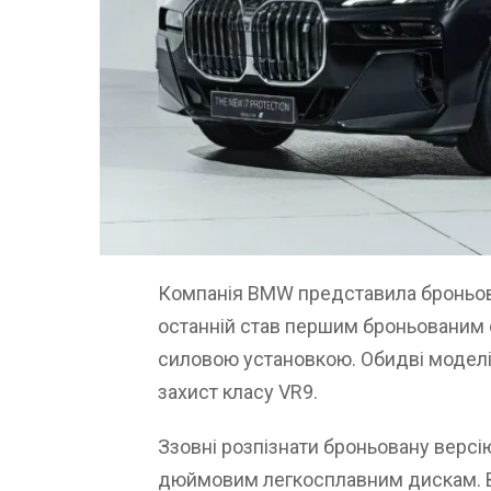
Компанія BMW представила броньован
останній став першим броньованим
силовою установкою. Обидві моделі
захист класу VR9.
Ззовні розпізнати броньовану версі
дюймовим легкосплавним дискам. В