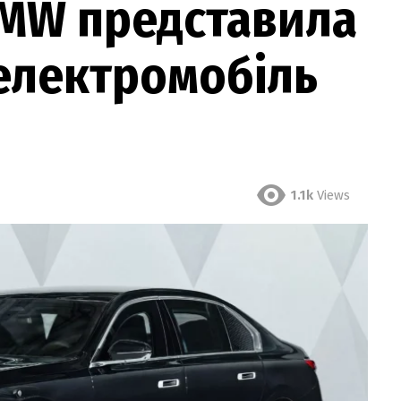
BMW представила
електромобіль
1.1k
Views