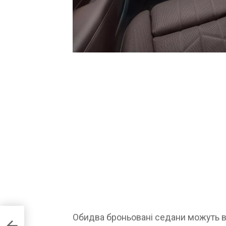
ритий
Обидва броньовані седани можуть ви
ою