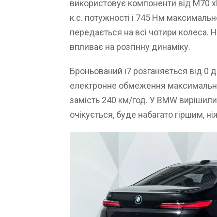
використовує компоненти від M70 xD
к.с. потужності і 745 Нм максимальн
передається на всі чотири колеса. Н
впливає на розгінну динаміку.
Броньований i7 розганяється від 0 до
електронне обмеження максимальної
замість 240 км/год. У BMW вирішили 
очікується, буде набагато гіршим, ні