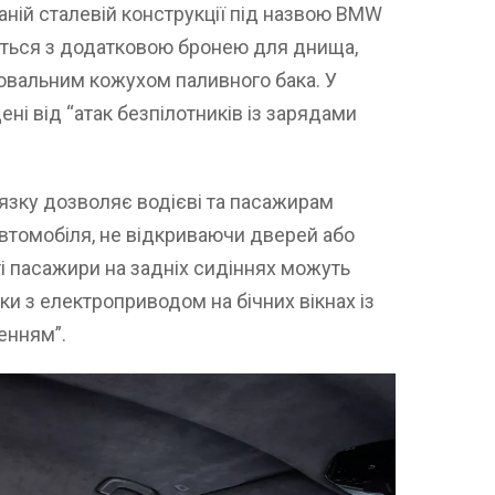
аній сталевій конструкції під назвою BMW
ується з додатковою бронею для днища,
ювальним кожухом паливного бака. У
ні від “атак безпілотників із зарядами
’язку дозволяє водієві та пасажирам
втомобіля, не відкриваючи дверей або
і пасажири на задніх сидіннях можуть
и з електроприводом на бічних вікнах із
енням”.