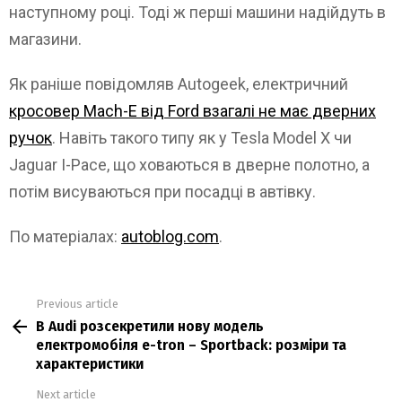
наступному році. Тоді ж перші машини надійдуть в
магазини.
Як раніше повідомляв Autogeek, електричний
кросовер Mach-E від Ford взагалі не має дверних
ручок
. Навіть такого типу як у Tesla Model X чи
Jaguar I-Pace, що ховаються в дверне полотно, а
потім висуваються при посадці в автівку.
По матеріалах:
autoblog.com
.
Previous article
See
В Audi розсекретили нову модель
more
електромобіля e-tron – Sportback: розміри та
характеристики
Next article