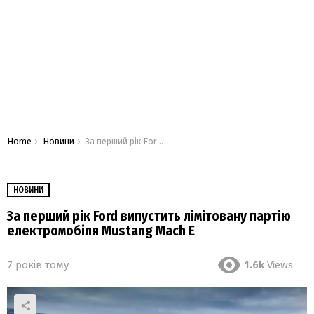
You are here:
Home
Новини
За перший рік Ford випустить лімітовану партію електромобіля Mustang Mach E
НОВИНИ
За перший рік Ford випустить лімітовану партію
електромобіля Mustang Mach E
7 років тому
1.6k
Views