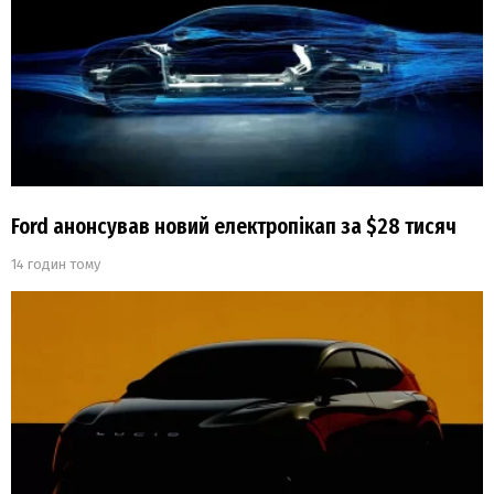
Ford анонсував новий електропікап за $28 тисяч
14 годин тому