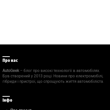
Про нас
AutoGeek
– блог про високі технології в автомобілях.
Був створений у 2013 році. Новини про електромобілі,
гібриди і пристрої, що спрощують життя автомобіліста.
Інфо