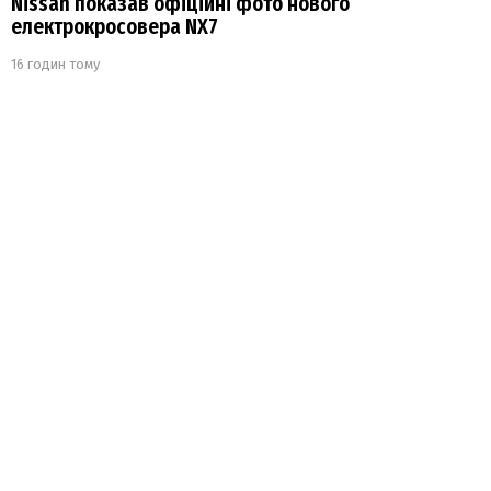
Nissan показав офіційні фото нового
електрокросовера NX7
16 годин тому