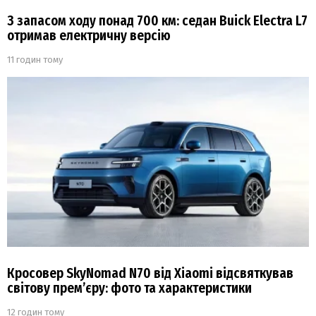
З запасом ходу понад 700 км: седан Buick Electra L7
отримав електричну версію
11 годин тому
Кросовер SkyNomad N70 від Xiaomi відсвяткував
світову прем’єру: фото та характеристики
12 годин тому