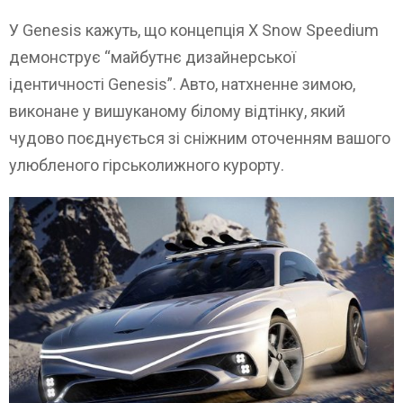
У Genesis кажуть, що концепція X Snow Speedium
демонструє “майбутнє дизайнерської
ідентичності Genesis”. Авто, натхненне зимою,
виконане у вишуканому білому відтінку, який
чудово поєднується зі сніжним оточенням вашого
улюбленого гірськолижного курорту.