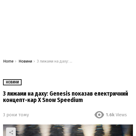
You are here:
Home
Новини
З лижами на даху: Genesis показав електричний концепт-кар X Snow Speedium
НОВИНИ
З лижами на даху: Genesis показав електричний
концепт-кар X Snow Speedium
3 роки тому
1.6k
Views