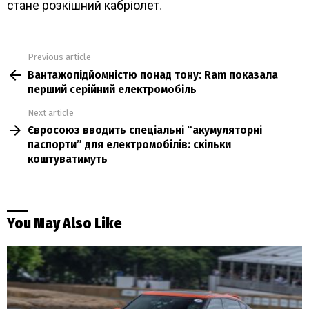
стане розкішний кабріолет
.
Previous article
See
Вантажопідйомністю понад тону: Ram показала
more
перший серійний електромобіль
Next article
Євросоюз вводить спеціальні “акумуляторні
паспорти” для електромобілів: скільки
коштуватимуть
You May Also Like