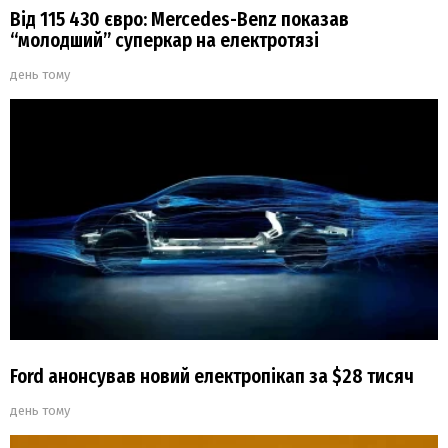
Від 115 430 євро: Mercedes-Benz показав
“молодший” суперкар на електротязі
день тому
Ford анонсував новий електропікап за $28 тисяч
день тому