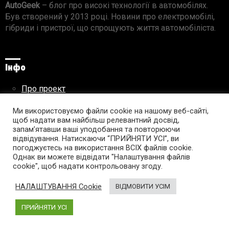
AutoGeek
– блог про високі технології в автомобілях.
Був створений у 2013 році. Новини про електромобілі,
гібриди і пристрої, що спрощують життя автомобіліста.
Інфо
Про проект
Реклама на сайті
Правила використання матеріалів
Ми використовуємо файли cookie на нашому веб-сайті,
щоб надати вам найбільш релевантний досвід,
запам’ятавши ваші уподобання та повторюючи
відвідування. Натискаючи “ПРИЙНЯТИ УСІ”, ви
погоджуєтесь на використання ВСІХ файлів cookie.
Підпишись на AutoGeek!
Однак ви можете відвідати "Налаштування файлів
cookie", щоб надати контрольовану згоду.
facebook
twitter
instagram
youtube
tumblr
linkedin
НАЛАШТУВАННЯ Cookie
ВІДМОВИТИ УСІМ
ПРИЙНЯТИ УСІ