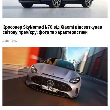
Кросовер SkyNomad N70 від Xiaomi відсвяткував
світову прем’єру: фото та характеристики
день тому