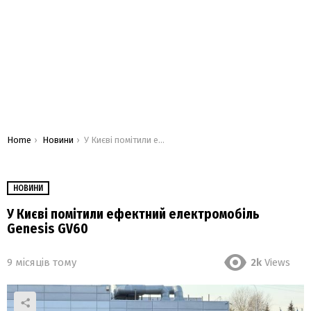
You are here:
Home
Новини
У Києві помітили ефектний електромобіль Genesis GV60
НОВИНИ
У Києві помітили ефектний електромобіль
Genesis GV60
9 місяців тому
2k
Views