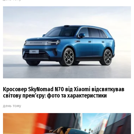
Кросовер SkyNomad N70 від Xiaomi відсвяткував
світову прем’єру: фото та характеристики
день тому