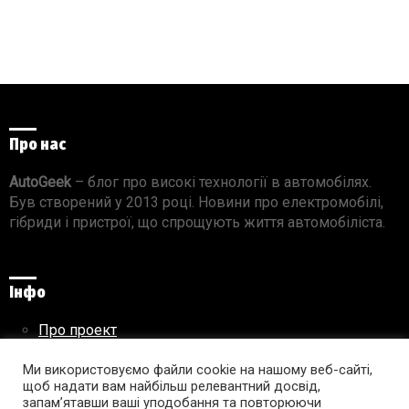
Про нас
AutoGeek
– блог про високі технології в автомобілях.
Був створений у 2013 році. Новини про електромобілі,
гібриди і пристрої, що спрощують життя автомобіліста.
Інфо
Про проект
Реклама на сайті
Правила використання матеріалів
Ми використовуємо файли cookie на нашому веб-сайті,
щоб надати вам найбільш релевантний досвід,
запам’ятавши ваші уподобання та повторюючи