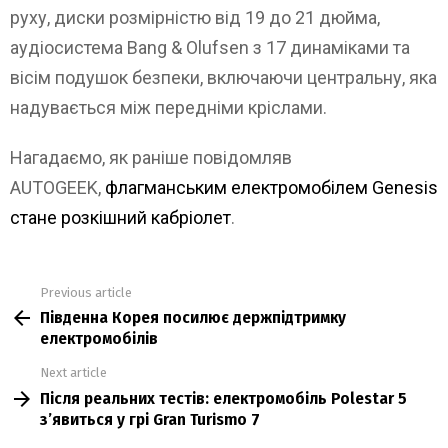
руху, диски розмірністю від 19 до 21 дюйма,
аудіосистема Bang & Olufsen з 17 динаміками та
вісім подушок безпеки, включаючи центральну, яка
надувається між передніми кріслами.
Нагадаємо, як раніше повідомляв
AUTOGEEK,
флагманським електромобілем Genesis
стане розкішний кабріолет
.
Previous article
See
Південна Корея посилює держпідтримку
more
електромобілів
Next article
Після реальних тестів: електромобіль Polestar 5
з’явиться у грі Gran Turismo 7