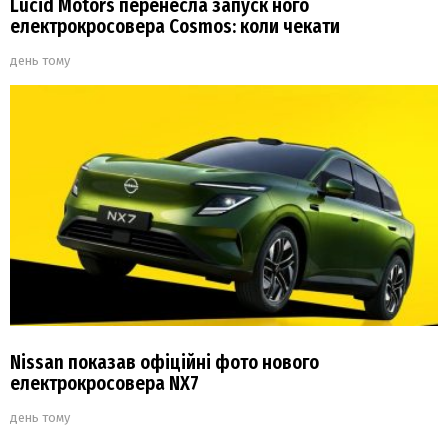
Lucid Motors перенесла запуск ного
електрокросовера Cosmos: коли чекати
день тому
Nissan показав офіційні фото нового
електрокросовера NX7
день тому