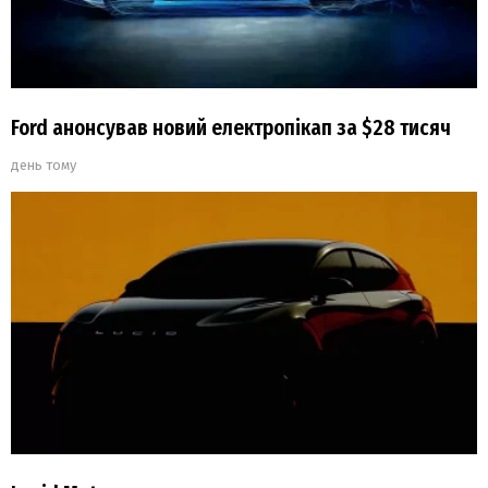
Ford анонсував новий електропікап за $28 тисяч
день тому