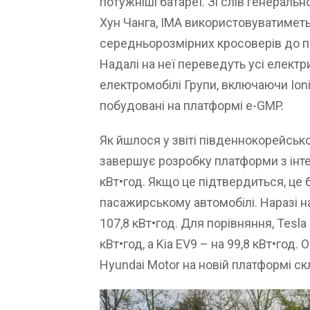
потужніші батареї. Зі слів генераль
Хун Чанга, IMA використовуватиметьс
середньорозмірних кросоверів до пі
Надалі на неї переведуть усі електр
електромобілі Групи, включаючи Ioniq
побудовані на платформі e-GMP.
Як йшлося у звіті південнокорейсько
завершує розробку платформи з інт
кВт•год. Якщо це підтвердиться, це
пасажирському автомобілі. Наразі 
107,8 кВт•год. Для порівняння, Tesl
кВт•год, а Kia EV9 – на 99,8 кВт•год.
Hyundai Motor на новій платформі с