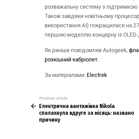
розважальну систему з підтримкою по
Також завдяки новітньому процесор
використання AI) покращилася на 27
першою моделлю концерну із OLED-
Як раніше повідомляв Autogeek,
фла
розкішний кабріолет.
За матеріалами:
Electrek
Previous article
See
Електрична вантажівка Nikola
more
спалахнула вдруге за місяць: названо
причину