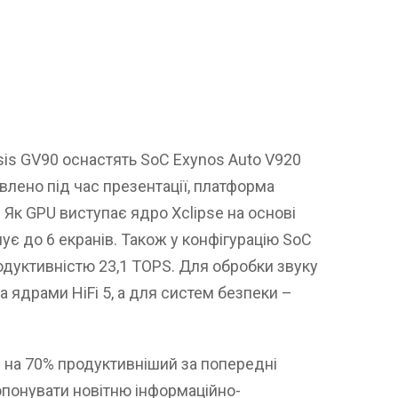
is GV90 оснастять SoC Exynos Auto V920
явлено під час презентації, платформа
 Як GPU виступає ядро Xclipse на основі
ує до 6 екранів. Також у конфігурацію SoC
одуктивністю 23,1 TOPS. Для обробки звуку
 ядрами HiFi 5, а для систем безпеки –
 на 70% продуктивніший за попередні
опонувати новітню інформаційно-