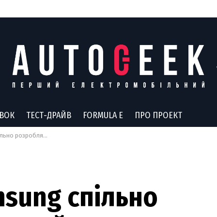
АВОК
ТЕСТ-ДРАЙВ
FORMULA E
ПРО ПРОЕКТ
ектричний кросовер Genesis GV90
msung спільно