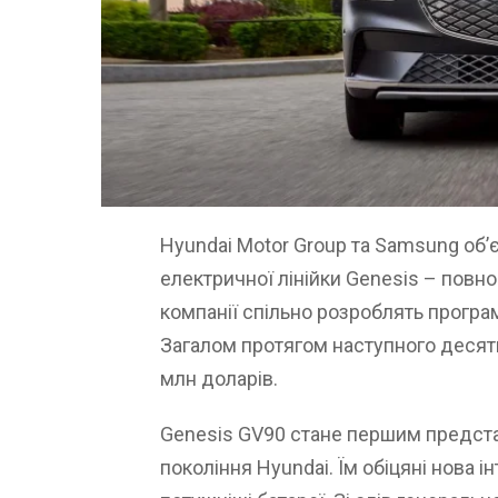
Hyundai Motor Group та Samsung об
електричної лінійки Genesis – повн
компанії спільно розроблять програм
Загалом протягом наступного десяти
млн доларів.
Genesis GV90 стане першим предста
покоління Hyundai. Їм обіцяні нова і