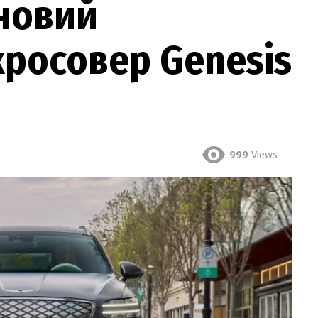
новий
росовер Genesis
999
Views