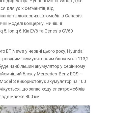
ного директора Hyundai Motor Group Дже
я для усіх сегментів, від
капів та люксових автомобілів Genesis.
ичні моделі концерну. Нинішні
 5, Ioniq 6, Kia EV6 та Genesis GV60
го ET News у червні цього року, Hyundai
егрованим акумуляторним блоком на 113,2
 буде найбільший акумулятор у серійному
найємніший блок у Mercedes-Benz EQS –
a Model S використовує акумулятор на 100
 Очікується, що запас ходу електромобілів
кладе майже 800 км.