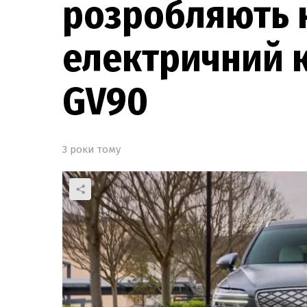
розробляють 
електричний к
GV90
3 роки тому