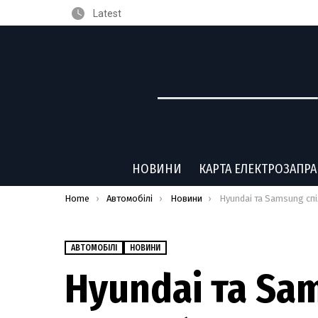
Latest
НОВИНИ
КАРТА ЕЛЕКТРОЗАПР
You are here:
Home
Автомобілі
Новини
Hyundai та Samsung спільно розробляють новий ел
АВТОМОБІЛІ
НОВИНИ
Hyundai та Sa