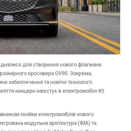
ʼєдналися для створення нового флагмана
орозмірного кросовера GV90. Зокрема,
не забезпечення та новітні технології.
ліття концерн інвестує в електромобілі 85
вником лінійки електромобілів нового
нтегрована модульна архітектура (IMA) та