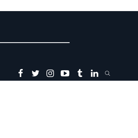
facebook
twitter
instagram
youtube
tumblr
linkedin
SEARCH