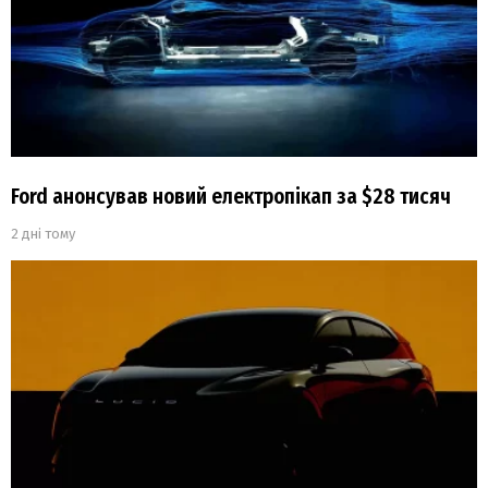
Ford анонсував новий електропікап за $28 тисяч
2 дні тому