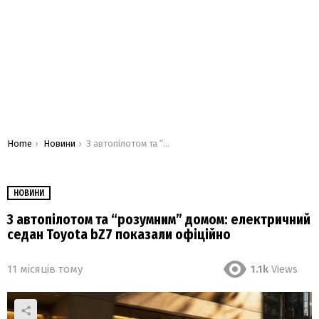
You are here:
Home
Новини
З автопілотом та “розумним” домом: електричний седан Toyota bZ7 показали офіційно
НОВИНИ
З автопілотом та “розумним” домом: електричний
седан Toyota bZ7 показали офіційно
11 місяців тому
1.1k
Views