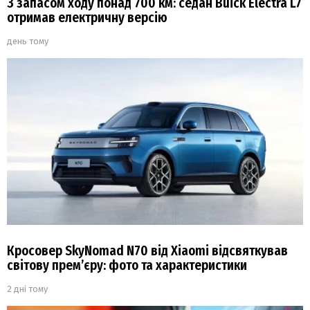
З запасом ходу понад 700 км: седан Buick Electra L7
отримав електричну версію
день тому
Кросовер SkyNomad N70 від Xiaomi відсвяткував
світову прем’єру: фото та характеристики
2 дні тому