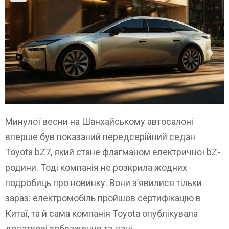
Минулої весни на Шанхайському автосалоні
вперше був показаний передсерійний седан
Toyota bZ7, який стане флагманом електричної bZ-
родини. Тоді компанія не розкрила жодних
подробиць про новинку. Вони з’явилися тільки
зараз: електромобіль пройшов сертифікацію в
Китаї, та й сама компанія Toyota опублікувала
додаткові зображення та дані.