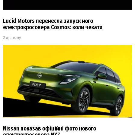
Lucid Motors перенесла запуск ного
електрокросовера Cosmos: коли чекати
2 дні тому
Nissan показав офіційні фото нового
електрокросовера NX7