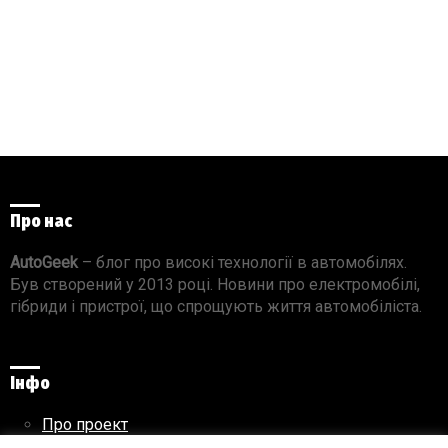
Про нас
AutoGeek
– блог про високі технології в автомобілях.
Був створений у 2013 році. Новини про електромобілі,
гібриди і пристрої, що спрощують життя автомобіліста.
Інфо
Про проект
Реклама на сайті