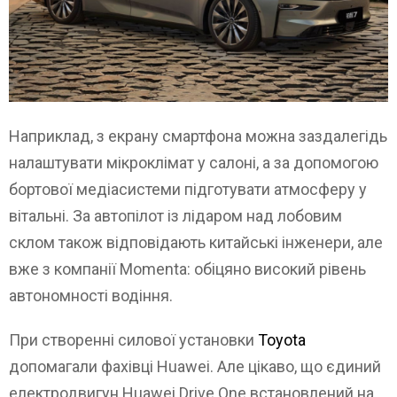
Наприклад, з екрану смартфона можна заздалегідь
налаштувати мікроклімат у салоні, а за допомогою
бортової медіасистеми підготувати атмосферу у
вітальні. За автопілот із лідаром над лобовим
склом також відповідають китайські інженери, але
вже з компанії Momenta: обіцяно високий рівень
автономності водіння.
При створенні силової установки
Toyota
допомагали фахівці Huawei. Але цікаво, що єдиний
електродвигун Huawei Drive One встановлений на