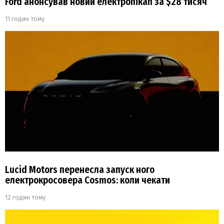
Ford анонсував новий електропікап за $28 тисяч
11 годин тому
Lucid Motors перенесла запуск ного
електрокросовера Cosmos: коли чекати
12 годин тому