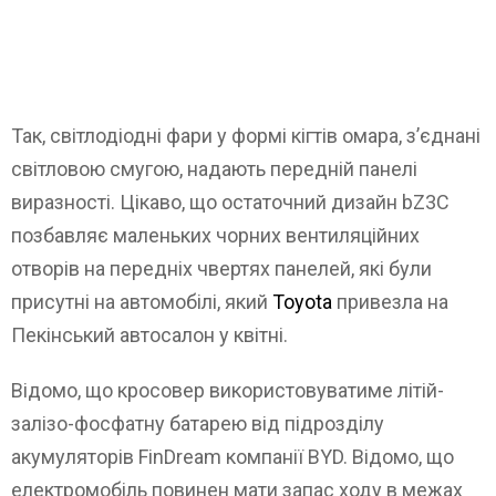
Так, світлодіодні фари у формі кігтів омара, з’єднані
світловою смугою, надають передній панелі
виразності. Цікаво, що остаточний дизайн bZ3C
позбавляє маленьких чорних вентиляційних
отворів на передніх чвертях панелей, які були
присутні на автомобілі, який
Toyota
привезла на
Пекінський автосалон у квітні.
Відомо, що кросовер використовуватиме літій-
залізо-фосфатну батарею від підрозділу
акумуляторів FinDream компанії BYD. Відомо, що
електромобіль повинен мати запас ходу в межах