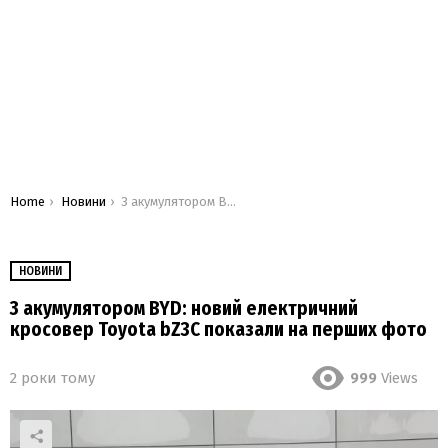
You are here:
Home
Новини
З акумулятором BYD: новий електричний кросовер Toyota bZ3C показали на перших фото
НОВИНИ
З акумулятором BYD: новий електричний
кросовер Toyota bZ3C показали на перших фото
2 роки тому
999
Views