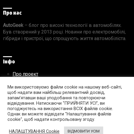
Про нас
AutoGeek
– блог про високі технології в автомобілях.
Був створений у 2013 році. Новини про електромобілі,
гібриди і пристрої, що спрощують життя автомобіліста.
Інфо
Про проект
Реклама на сайті
Правила використання матеріалів
Ми використовуємо файли cookie на нашому веб-сайті,
щоб надати вам найбільш релевантний досвід,
запам’ятавши ваші уподобання та повторюючи
відвідування. Натискаючи “ПРИЙНЯТИ УСІ”, ви
погоджуєтесь на використання ВСІХ файлів cookie.
Підпишись на AutoGeek!
Однак ви можете відвідати "Налаштування файлів
cookie", щоб надати контрольовану згоду.
facebook
twitter
instagram
youtube
tumblr
linkedin
НАЛАШТУВАННЯ Cookie
ВІДМОВИТИ УСІМ