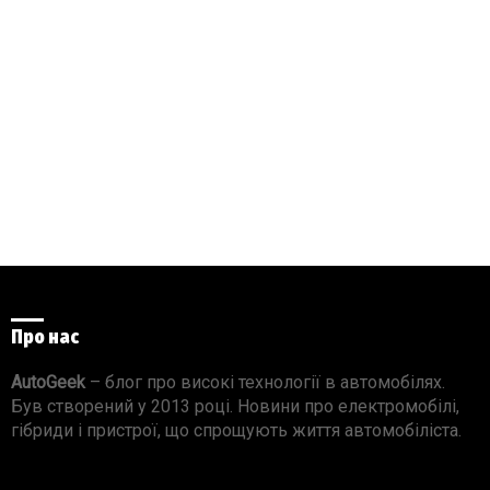
Про нас
AutoGeek
– блог про високі технології в автомобілях.
Був створений у 2013 році. Новини про електромобілі,
гібриди і пристрої, що спрощують життя автомобіліста.