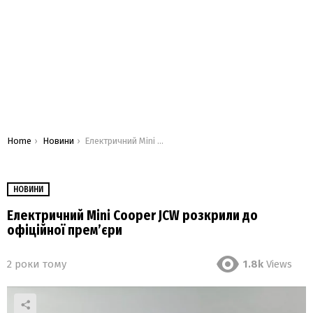
You are here:
Home
Новини
Електричний Mini Cooper JCW розкрили до офіційної прем’єри
НОВИНИ
Електричний Mini Cooper JCW розкрили до
офіційної прем’єри
2 роки тому
1.8k
Views