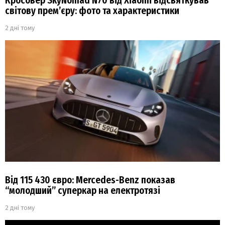
Кросовер SkyNomad N70 від Xiaomi відсвяткував
світову прем’єру: фото та характеристики
2 дні тому
Від 115 430 євро: Mercedes-Benz показав
“молодший” суперкар на електротязі
2 дні тому