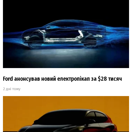
Ford анонсував новий електропікап за $28 тисяч
2 дні тому