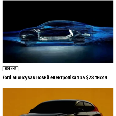
НОВИНИ
Ford анонсував новий електропікап за $28 тисяч