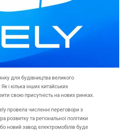
янку для будівництва великого
Як і кілька інших китайських
рити свою присутність на нових ринках.
ely провела численні переговори з
а розвитку та регіональної політики
або новий завод електромобілів буде