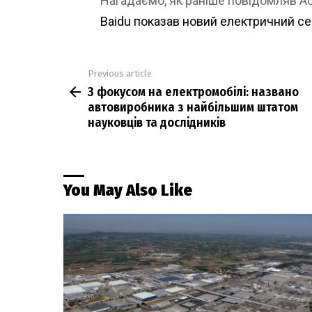
Нагадаємо, як раніше повідомляв 
Baidu показав новий електричний с
Previous article
See
З фокусом на електромобілі: названо
more
автовиробника з найбільшим штатом
науковців та дослідників
You May Also Like