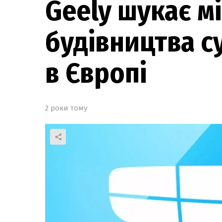
Geely шукає м
будівництва с
в Європі
2 роки тому