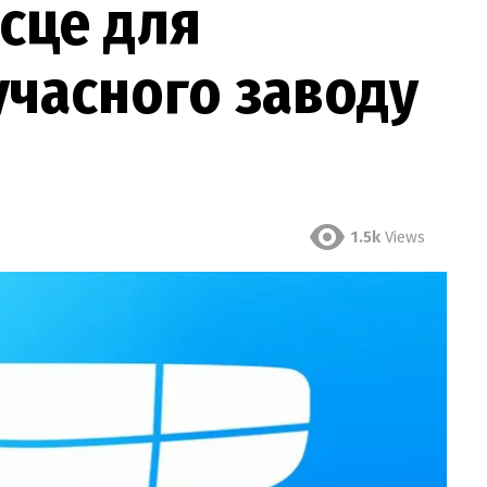
ісце для
учасного заводу
1.5k
Views