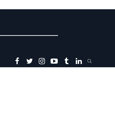
facebook
twitter
instagram
youtube
tumblr
linkedin
SEARCH