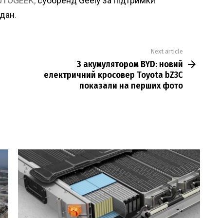
AUTOGEEK,
суббренд Geely за підтримки
едан
.
Next article
З акумулятором BYD: новий
електричний кросовер Toyota bZ3C
показали на перших фото