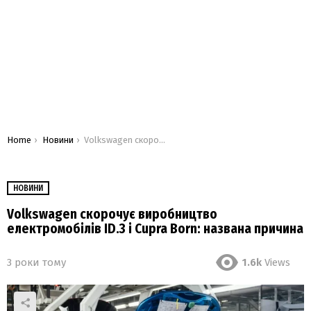
You are here:
Home
Новини
Volkswagen скорочує виробництво електромобілів ID.3 і Cupra Born: названа причина
НОВИНИ
Volkswagen скорочує виробництво
електромобілів ID.3 і Cupra Born: названа причина
3 роки тому
1.6k
Views