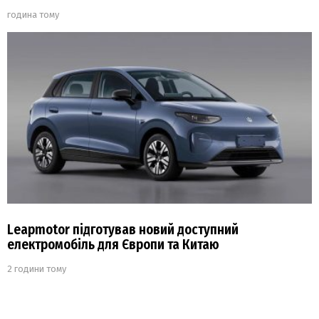
година тому
Leapmotor підготував новий доступний
електромобіль для Європи та Китаю
2 години тому