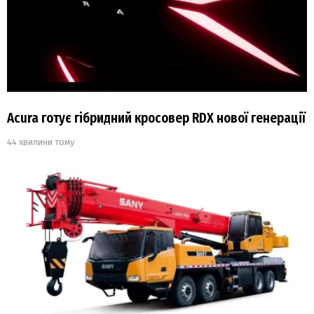
Acura готує гібридний кросовер RDX нової генерації
44 хвилини тому