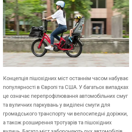
Концепція пішохідних міст останнім часом набуває
популярності в Європі та США. У багатьох випадках
це означає перепрофілювання автомобільних смуг
та вуличних паркувань у виділені смуги для
громадського транспорту чи велосипедні доріжки,
а також розширення тротуарів та пішохідних
вулиць. Багато міст забороняють рух автомобілів