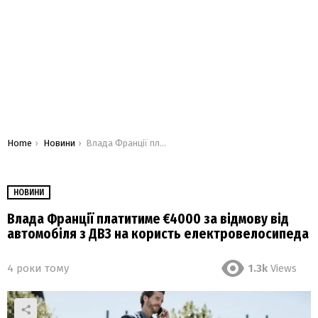
You are here:
Home
Новини
Влада Франції платитиме €4000 за відмову від автомобіля з ДВЗ на користь електровелосипеда
НОВИНИ
Влада Франції платитиме €4000 за відмову від
автомобіля з ДВЗ на користь електровелосипеда
4 роки тому
1.3k
Views