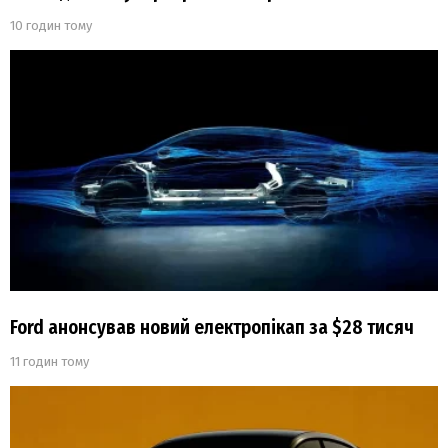
10 годин тому
Ford анонсував новий електропікап за $28 тисяч
11 годин тому