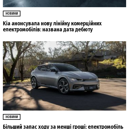
НОВИНИ
Kia анонсувала нову лінійку комерційних
електромобілів: названа дата дебюту
НОВИНИ
Більший запас ходу за менші гроші: електромобіль