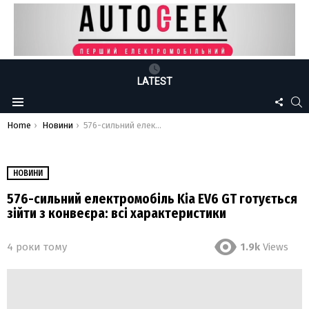
LATEST
FOLLO
S
Menu
US
You are here:
Home
Новини
576-сильний електромобіль Kia EV6 GT готується зійти з конвеєра: всі характеристики
НОВИНИ
576-сильний електромобіль Kia EV6 GT готується
зійти з конвеєра: всі характеристики
4 роки тому
1.9k
Views