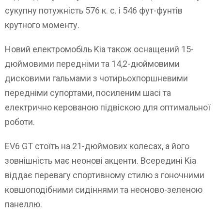
сукупну потужність 576 к. с. і 546 фут-фунтів
крутного моменту.
Новий електромобіль Kia також оснащений 15-
дюймовими передніми та 14,2-дюймовими
дисковими гальмами з чотирьохпоршневими
передніми супортами, посиленим шасі та
електрично керованою підвіскою для оптимальної
роботи.
EV6 GT стоїть на 21-дюймових колесах, а його
зовнішність має неонові акценти. Всередині Kia
віддає перевагу спортивному стилю з гоночними
ковшоподібними сидіннями та неоново-зеленою
панеллю.