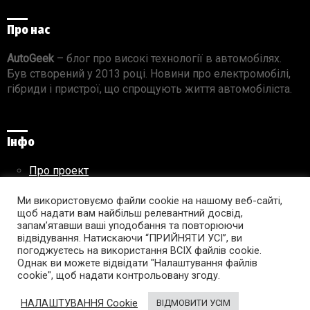
Про нас
AutoGeek
– блог про високі технології в автомобілях.
Був створений у 2013 році. Новини про електромобілі,
гібриди і пристрої, що спрощують життя автомобіліста.
Інфо
Про проект
Реклама на сайті
Ми використовуємо файли cookie на нашому веб-сайті,
Правила використання матеріалів
щоб надати вам найбільш релевантний досвід,
запам’ятавши ваші уподобання та повторюючи
відвідування. Натискаючи “ПРИЙНЯТИ УСІ”, ви
погоджуєтесь на використання ВСІХ файлів cookie.
Підпишись на AutoGeek!
Однак ви можете відвідати "Налаштування файлів
cookie", щоб надати контрольовану згоду.
facebook
twitter
instagram
youtube
tumblr
linkedin
НАЛАШТУВАННЯ Cookie
ВІДМОВИТИ УСІМ