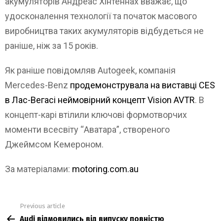
акумуляторів Андреас Хінтеннах вважає, що
удосконалення технології та початок масового
виробництва таких акумуляторів відбудеться не
раніше, ніж за 15 років.
Як раніше повідомляв Autogeek, компанія
Mercedes-Benz
продемонструвала на виставці CES
в Лас-Вегасі неймовірний концепт Vision AVTR
. В
концепт-карі втілили ключові формотворчих
моменти всесвіту “Аватара”, створеного
Джеймсом Кемероном.
За матеріалами:
motoring.com.au
Previous article
See
Audi відмовились від випуску повністю
more