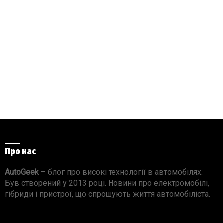
Про нас
AutoGeek
– блог про високі технології в автомобілях.
Був створений у 2013 році. Новини про електромобілі,
гібриди і пристрої, що спрощують життя автомобіліста.