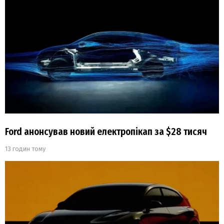
Ford анонсував новий електропікап за $28 тисяч
13 годин тому