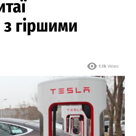
итаї
 з гіршими
1.1k
Views