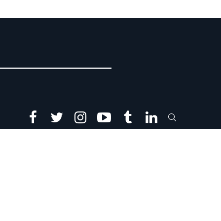
facebook
twitter
instagram
youtube
tumblr
linkedin
SEARCH