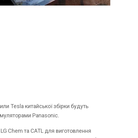
ли Tesla китайської збірки будуть
умуляторами Panasonic.
з LG Chem та CATL для виготовлення