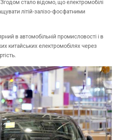
. Згодом стало відомо, що електромобілі
ащувати літій-залізо-фосфатними
рний в автомобільній промисловості і в
их китайських електромобілях через
ртість.