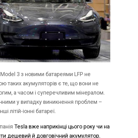
 Model 3 з новими батареями LFP не
ю таких акумуляторів є те, що вони не
огим, а часом і суперечливим мінералом.
зпечними у випадку виникнення проблем –
ші літій-іонні батареї.
мпанія
Tesla вже наприкінці цього року чи на
ти дешевий й довговічний акумулятор
,