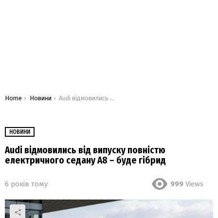
You are here:
Home
Новини
Audi відмовились від випуску повністю електричного седану A8 – буде гібрид
НОВИНИ
Audi відмовились від випуску повністю
електричного седану A8 – буде гібрид
6 років тому
999
Views