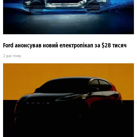
Ford анонсував новий електропікап за $28 тисяч
2 дні тому