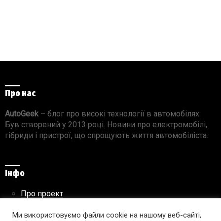
Про нас
AutoGeek
– блог про високі технології в автомобілях.
Був створений у 2013 році. Новини про електромобілі,
гібриди і пристрої, що спрощують життя автомобіліста.
Інфо
Про проект
Реклама на сайті
Ми використовуємо файли cookie на нашому веб-сайті,
Правила використання матеріалів