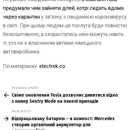
придумали чим зайняти дітей, котрі сидять вдома
через карантин
у зв’язку з пандемією коронавірусу
в світі. При цьому людям ця послуга буде повністю
безкоштовною, а скористатись нею можуть навіть
ті, хто не є власником автівки німецького
автовиробника.
По матеріалах:
electrek.co
.
Previous article
See
Свіже оновлення Tesla дозволяє дивитися відео
more
з камер Sentry Mode на панелі приладів
Next article
Відпрацьовану батарею – в компост: Mercedes
створив органічний акумулятор для