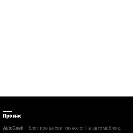
Про нас
AutoGeek
– блог про високі технології в автомобілях.