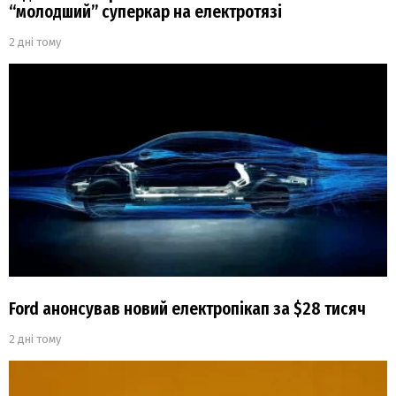
“молодший” суперкар на електротязі
2 дні тому
Ford анонсував новий електропікап за $28 тисяч
2 дні тому