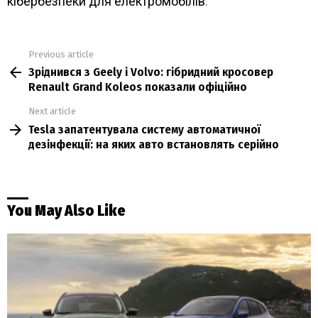
кібербезпеки для електромобілів
.
Previous article
See
Зріднився з Geely і Volvo: гібридний кросовер
more
Renault Grand Koleos показали офіційно
Next article
Tesla запатентувала систему автоматичної
дезінфекції: на яких авто встановлять серійно
You May Also Like