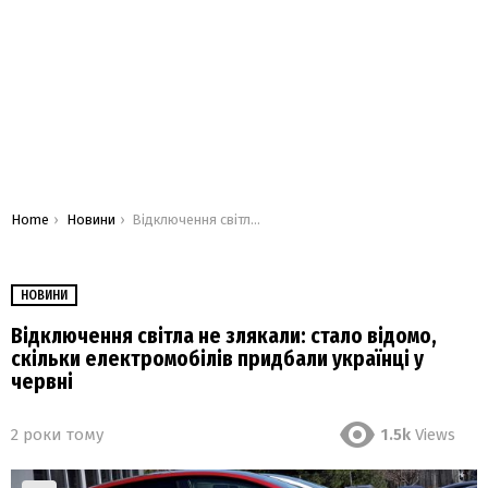
You are here:
Home
Новини
Відключення світла не злякали: стало відомо, скільки електромобілів придбали українці у червні
НОВИНИ
Відключення світла не злякали: стало відомо,
скільки електромобілів придбали українці у
червні
2 роки тому
1.5k
Views