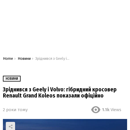
You are here:
Home
Новини
Зріднився з Geely і Volvo: гібридний кросовер Renault Grand Koleos показали офіційно
НОВИНИ
Зріднився з Geely і Volvo: гібридний кросовер
Renault Grand Koleos показали офіційно
2 роки тому
1.1k
Views