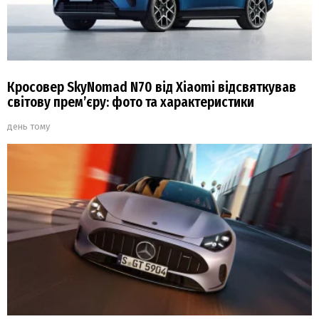
Кросовер SkyNomad N70 від Xiaomi відсвяткував
світову прем’єру: фото та характеристики
день тому