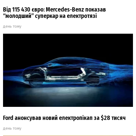
Від 115 430 євро: Mercedes-Benz показав
“молодший” суперкар на електротязі
день тому
Ford анонсував новий електропікап за $28 тисяч
день тому