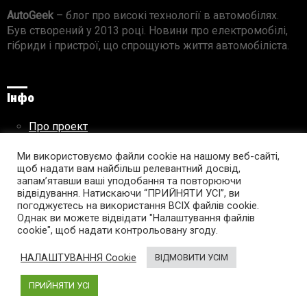
AutoGeek
– блог про високі технології в автомобілях.
Був створений у 2013 році. Новини про електромобілі,
гібриди і пристрої, що спрощують життя автомобіліста.
Інфо
Про проект
Реклама на сайті
Ми використовуємо файли cookie на нашому веб-сайті,
Правила використання матеріалів
щоб надати вам найбільш релевантний досвід,
запам’ятавши ваші уподобання та повторюючи
відвідування. Натискаючи “ПРИЙНЯТИ УСІ”, ви
погоджуєтесь на використання ВСІХ файлів cookie.
Підпишись на AutoGeek!
Однак ви можете відвідати "Налаштування файлів
cookie", щоб надати контрольовану згоду.
facebook
twitter
instagram
youtube
tumblr
linkedin
НАЛАШТУВАННЯ Cookie
ВІДМОВИТИ УСІМ
ПРИЙНЯТИ УСІ