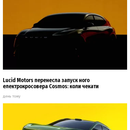
Lucid Motors перенесла запуск ного
електрокросовера Cosmos: коли чекати
день тому