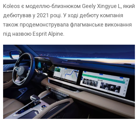
Koleos є моделлю-близнюком Geely Xingyue L, який
дебютував у 2021 році. У ході дебюту компанія
також продемонструвала флагманське виконання
під назвою Esprit Alpine.