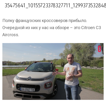
35475641_10155723378327711_12993735328
Полку французских кроссоверов прибыло.
Очередной из них у нас на обзоре – это Citroen C3
Aircross.