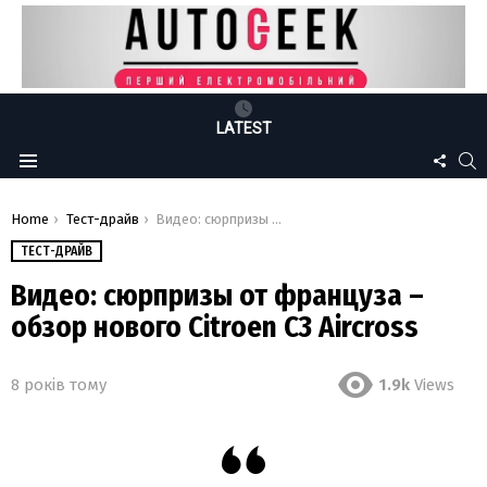
LATEST
FOLLO
S
Menu
US
You are here:
Home
Тест-драйв
Видео: сюрпризы от француза – обзор нового Citroen C3 Aircross
ТЕСТ-ДРАЙВ
Видео: сюрпризы от француза –
обзор нового Citroen C3 Aircross
8 років тому
1.9k
Views