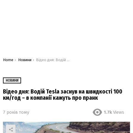
You are here:
Home
Новини
Відео дня: Водій Tesla заснув на швидкості 100 км/год – в компанії кажуть про пранк
НОВИНИ
Відео дня: Водій Tesla заснув на швидкості 100
км/год – в компанії кажуть про пранк
7 років тому
1.7k
Views