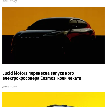
день тому
Lucid Motors перенесла запуск ного
електрокросовера Cosmos: коли чекати
день тому