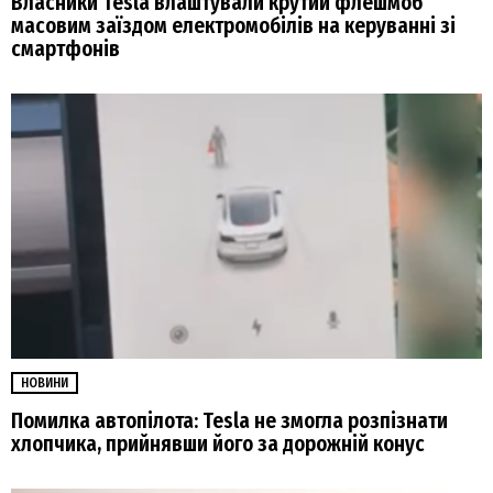
Власники Tesla влаштували крутий флешмоб
масовим заїздом електромобілів на керуванні зі
смартфонів
НОВИНИ
Помилка автопілота: Tesla не змогла розпізнати
хлопчика, прийнявши його за дорожній конус