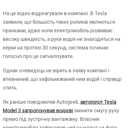
На це відео відреагували в компанії. В Tesla
заявили, що більшість таких роликів являються
пранками, адже коли електромобіль розвиває
високу швидкість, а руки водія не знаходяться на
кермі на протязі 30 секунд, система починає
голосно про це сигналізувати.
Однак очевидець не вірить в заяву компанії і
впевнений, що зафільмований ним водій і справді
спить.
Як раніше повідомляв Autogeek,
автопілот Tesla
Model 3 запропонував водієві
змінити смугу руху
прямо під зустрічну вантажівку. Власник
електромобіля зафіксував цей інцидент на фото.