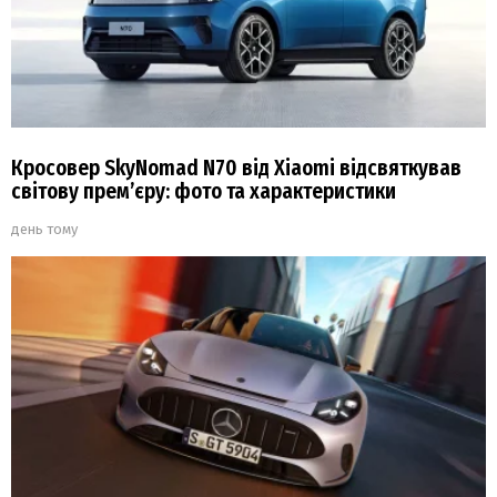
Кросовер SkyNomad N70 від Xiaomi відсвяткував
світову прем’єру: фото та характеристики
день тому