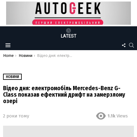
LATEST
FOLLO
S
Menu
US
You are here:
Home
Новини
Відео дня: електромобіль Mercedes-Benz G-Class показав ефектний дрифт на замерзлому озері
НОВИНИ
Відео дня: електромобіль Mercedes-Benz G-
Class показав ефектний дрифт на замерзлому
озері
2 роки тому
1.1k
Views