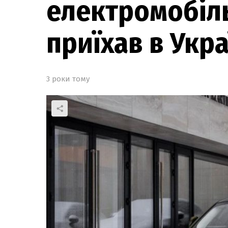
електромобіль
приїхав в Укра
3 роки тому