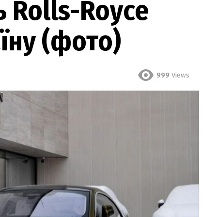
 Rolls-Royce
їну (фото)
999
Views