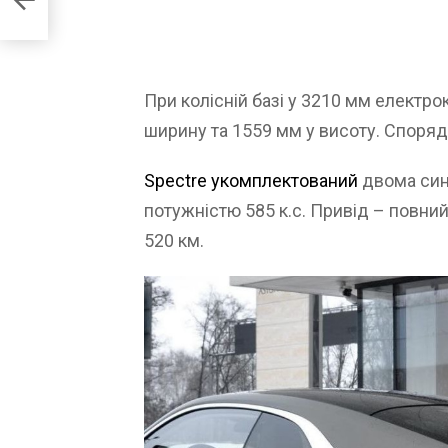
При колісній базі у 3210 мм електр
ширину та 1559 мм у висоту. Споряд
Spectre укомплектований
двома син
потужністю 585 к.с. Привід – повний
520 км.