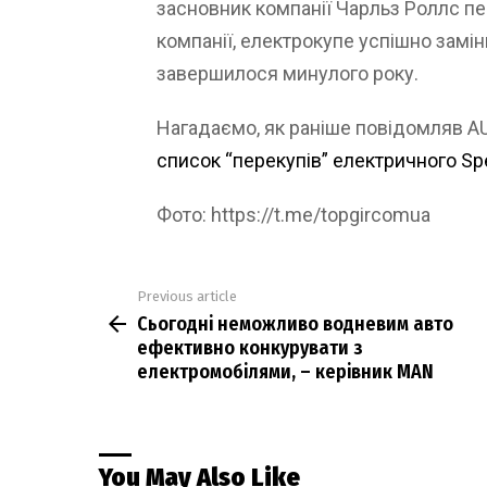
засновник компанії Чарльз Роллс пе
компанії, електрокупе успішно замін
завершилося минулого року.
Нагадаємо, як раніше повідомляв 
список “перекупів” електричного Sp
Фото: https://t.me/topgircomua
Previous article
See
Сьогодні неможливо водневим авто
more
ефективно конкурувати з
електромобілями, – керівник MAN
You May Also Like