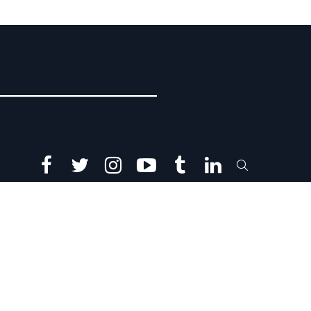
facebook
twitter
instagram
youtube
tumblr
linkedin
SEARCH