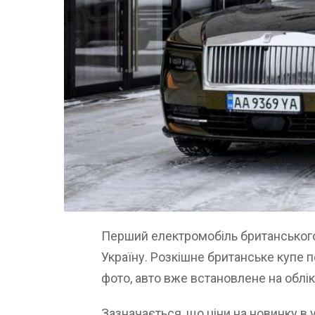
Перший електромобіль британського 
Україну. Розкішне британське купе п
фото, авто вже встановлене на облік
Зазначається, що ціни на новинку в 