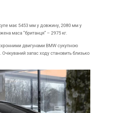
окупе має 5453 мм у довжину, 2080 мм у
жена маса “британця” – 2975 кг.
хронними двигунами BMW сукупною
. Очікуваний запас ходу становить близько