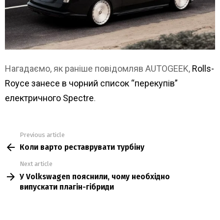
Нагадаємо, як раніше повідомляв AUTOGEEK,
Rolls-
Royce занесе в чорний список “перекупів”
електричного Spectre
.
Previous article
See
Коли варто реставрувати турбіну
more
Next article
У Volkswagen пояснили, чому необхідно
випускати плагін-гібриди