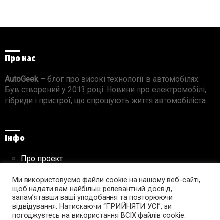
Про нас
AutoGeek
– блог про високі технології в автомобілях.
Був створений у 2013 році. Новини про електромобілі,
гібриди і пристрої, що спрощують життя автомобіліста.
Інфо
Про проект
Реклама на сайті
Ми використовуємо файли cookie на нашому веб-сайті,
Правила використання матеріалів
щоб надати вам найбільш релевантний досвід,
запам’ятавши ваші уподобання та повторюючи
відвідування. Натискаючи “ПРИЙНЯТИ УСІ”, ви
погоджуєтесь на використання ВСІХ файлів cookie.
Підпишись на AutoGeek!