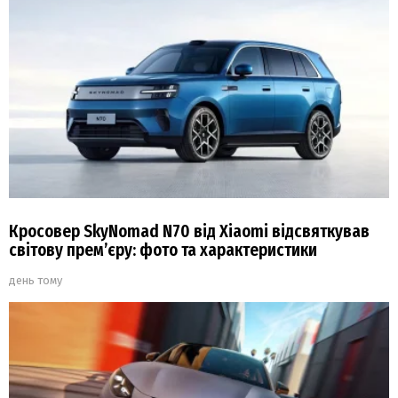
Кросовер SkyNomad N70 від Xiaomi відсвяткував
світову прем’єру: фото та характеристики
день тому