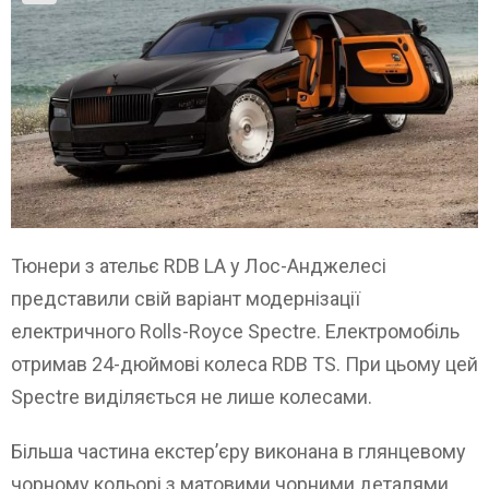
Тюнери з ательє RDB LA у Лос-Анджелесі
представили свій варіант модернізації
електричного Rolls-Royce Spectre. Електромобіль
отримав 24-дюймові колеса RDB TS. При цьому цей
Spectre виділяється не лише колесами.
Більша частина екстер’єру виконана в глянцевому
чорному кольорі з матовими чорними деталями,