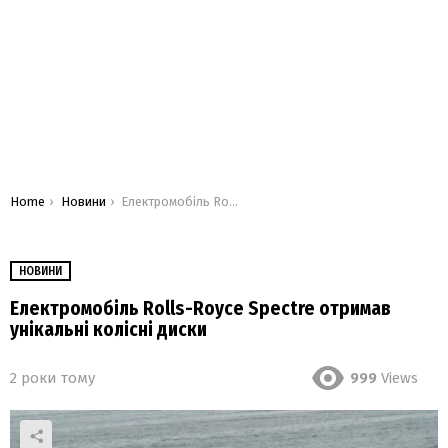
You are here:
Home
Новини
Електромобіль Rolls-Royce Spectre отримав унікальні колісні диски
НОВИНИ
Електромобіль Rolls-Royce Spectre отримав
унікальні колісні диски
2 роки тому
999
Views