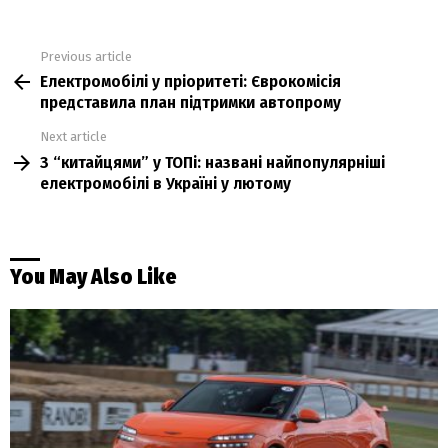
Previous article
See
Електромобілі у пріоритеті: Єврокомісія
more
представила план підтримки автопрому
Next article
З “китайцями” у ТОПі: названі найпопулярніші
електромобілі в Україні у лютому
You May Also Like