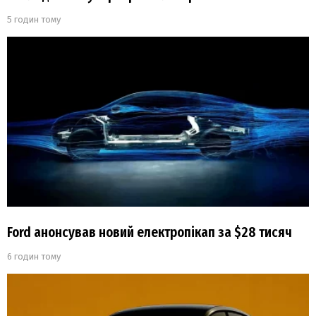
5 годин тому
Ford анонсував новий електропікап за $28 тисяч
6 годин тому