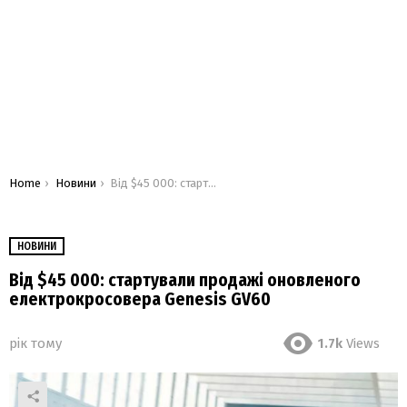
You are here:
Home
Новини
Від $45 000: стартували продажі оновленого електрокросовера Genesis GV60
НОВИНИ
Від $45 000: стартували продажі оновленого
електрокросовера Genesis GV60
рік тому
1.7k
Views