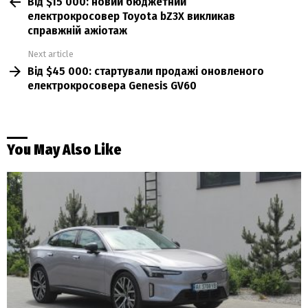
Від $15 000: новий бюджетний
more
електрокросовер Toyota bZ3X викликав
справжній ажіотаж
Next article
Від $45 000: стартували продажі оновленого
електрокросовера Genesis GV60
You May Also Like