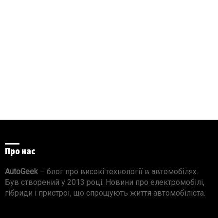
Про нас
AutoGeek
– блог про високі технології в автомобілях.
Був створений у 2013 році. Новини про електромобілі,
гібриди і пристрої, що спрощують життя автомобіліста.