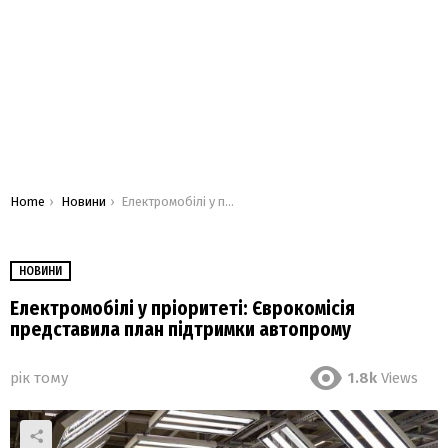
You are here:
Home
Новини
Електромобілі у пріоритеті: Єврокомісія представила план підтримки автопрому
НОВИНИ
Електромобілі у пріоритеті: Єврокомісія
представила план підтримки автопрому
рік тому
1.8k
Views