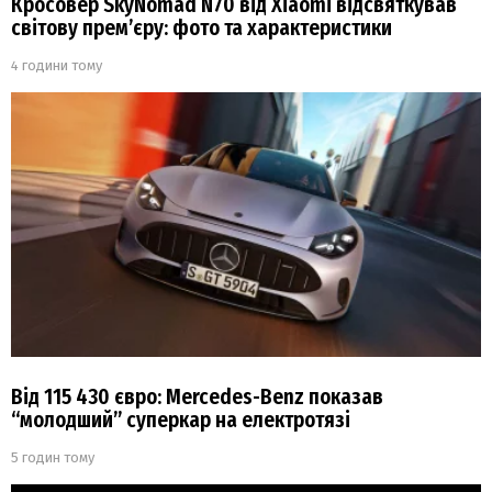
Кросовер SkyNomad N70 від Xiaomi відсвяткував
світову прем’єру: фото та характеристики
4 години тому
Від 115 430 євро: Mercedes-Benz показав
“молодший” суперкар на електротязі
5 годин тому