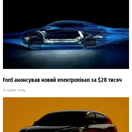
Ford анонсував новий електропікап за $28 тисяч
6 годин тому