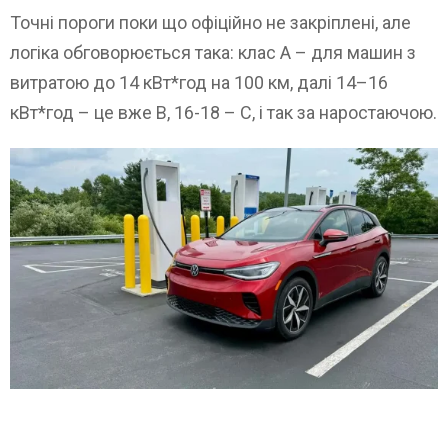
Точні пороги поки що офіційно не закріплені, але
логіка обговорюється така: клас A – для машин з
витратою до 14 кВт*год на 100 км, далі 14–16
кВт*год – це вже B, 16-18 – C, і так за наростаючою.