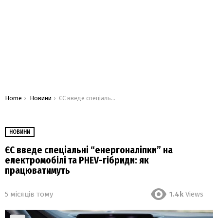
You are here:
Home
Новини
ЄС введе спеціальні “енергоналіпки” на електромобілі та PHEV-гібриди: як працюватимуть
НОВИНИ
ЄС введе спеціальні “енергоналіпки” на
електромобілі та PHEV-гібриди: як
працюватимуть
5 місяців тому
1.4k
Views