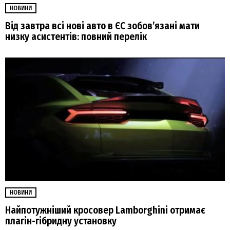
НОВИНИ
Від завтра всі нові авто в ЄС зобовʼязані мати
низку асистентів: повний перелік
НОВИНИ
Найпотужніший кросовер Lamborghini отримає
плагін-гібридну установку