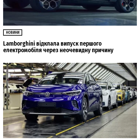
НОВИНИ
Lamborghini відклала випуск першого
електромобіля через неочевидну причину