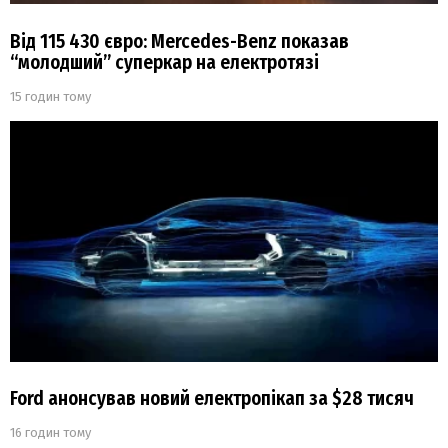
Від 115 430 євро: Mercedes-Benz показав
“молодший” суперкар на електротязі
15 годин тому
Ford анонсував новий електропікап за $28 тисяч
16 годин тому