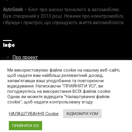
AutoGeek
– блог про високі технології в автомобілях.
Був створений у 2013 році. Новини про електромобілі,
гібриди і пристрої, що спрощують життя автомобіліста.
Інфо
Про проект
Реклама на сайті
Ми використовуємо файли cookie на нашому веб-сайті,
Правила використання матеріалів
щоб надати вам найбільш релевантний досвід,
запам’ятавши ваші уподобання та повторюючи
відвідування. Натискаючи “ПРИЙНЯТИ УСІ”, ви
погоджуєтесь на використання ВСІХ файлів cookie.
Підпишись на AutoGeek!
Однак ви можете відвідати "Налаштування файлів
cookie", щоб надати контрольовану згоду.
facebook
twitter
instagram
youtube
tumblr
linkedin
НАЛАШТУВАННЯ Cookie
ВІДМОВИТИ УСІМ
ПРИЙНЯТИ УСІ