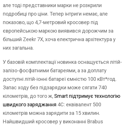
але тоді представники марки не розкрили
подробиці про ціни. Тепер інтриги немає, але
показово, що 4,7-метровий кросовер під
європейською маркою виявився дорожчим за
більший Zeekr 7X, хоча електрична архітектура у
них загальна.
У базовій комплектації новинка оснащується літій-
залізо-фосфатними батареями, а за доплату
доступні літій-іонні батареї ємністю 100 кВт*год.
Запас ходу без підзарядки може сягати 740
кілометрів, до того ж,
Smart підтримує технологію
швидкого заряджання
4С: еквівалент 500
кілометрів можна зарядити за 15 хвилин.
Найшвидший кросовер у виконанні Brabus