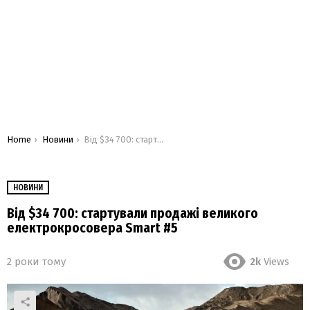
You are here:
Home
Новини
Від $34 700: стартували продажі великого електрокросовера Smart #5
НОВИНИ
Від $34 700: стартували продажі великого
електрокросовера Smart #5
2 роки тому
2k
Views