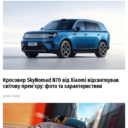
Кросовер SkyNomad N70 від Xiaomi відсвяткував
світову прем’єру: фото та характеристики
день тому