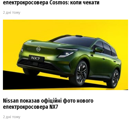
електрокросовера Cosmos: коли чекати
2 дні тому
Nissan показав офіційні фото нового
електрокросовера NX7
2 дні тому