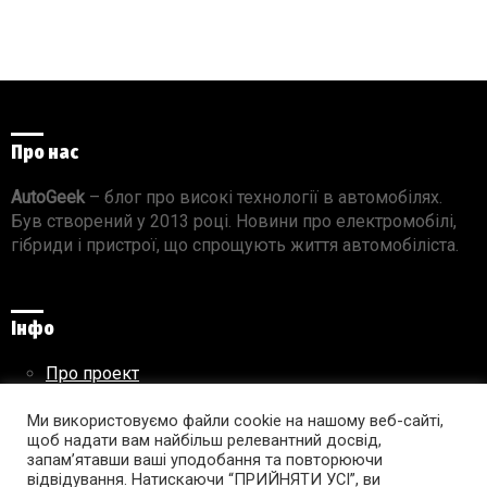
Про нас
AutoGeek
– блог про високі технології в автомобілях.
Був створений у 2013 році. Новини про електромобілі,
гібриди і пристрої, що спрощують життя автомобіліста.
Інфо
Про проект
Реклама на сайті
Правила використання матеріалів
Ми використовуємо файли cookie на нашому веб-сайті,
щоб надати вам найбільш релевантний досвід,
запам’ятавши ваші уподобання та повторюючи
відвідування. Натискаючи “ПРИЙНЯТИ УСІ”, ви