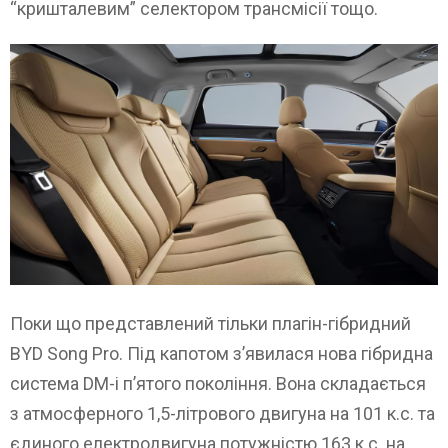
“кришталевим” селектором трансмісії тощо.
Поки що представлений тільки плагін-гібридний
BYD Song Pro. Під капотом з’явилася нова гібридна
система DM-i п’ятого покоління. Вона складається
з атмосферного 1,5-літрового двигуна на 101 к.с. та
єдиного електродвигуна потужністю 163 к.с. на