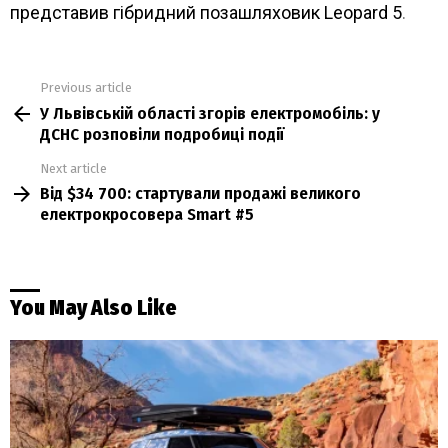
представив гібридний позашляховик Leopard 5
.
Previous article
See
У Львівській області згорів електромобіль: у
more
ДСНС розповіли подробиці події
Next article
Від $34 700: стартували продажі великого
електрокросовера Smart #5
You May Also Like