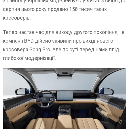
з найпопулярніших моделей BYD у Китаї: з січня до
серпня цього року продано 158 тисяч таких
кросоверів.
Тепер настав час для виходу другого покоління, і в
компанії BYD дійсно заявили про вихід нового
кросовера Song Pro. Але по суті перед нами плід
глибокої модернізації.