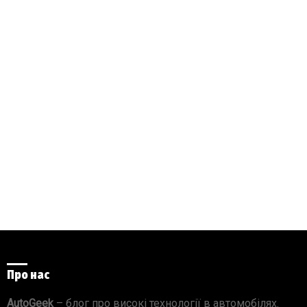
Про нас
AutoGeek
– блог про високі технології в автомобілях.