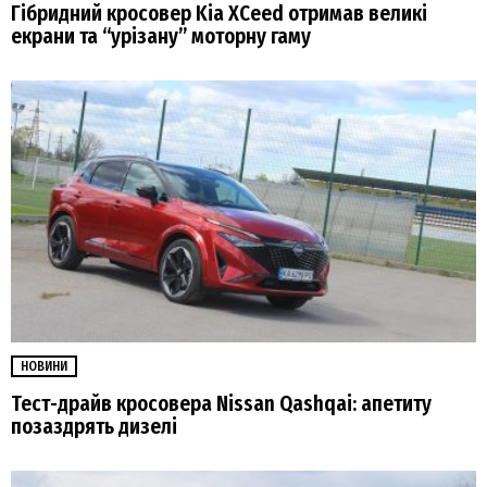
Гібридний кросовер Kia XCeed отримав великі
екрани та “урізану” моторну гаму
НОВИНИ
Тест-драйв кросовера Nissan Qashqai: апетиту
позаздрять дизелі