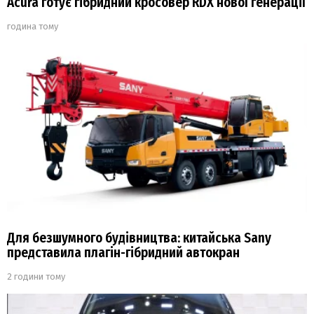
Acura готує гібридний кросовер RDX нової генерації
година тому
Для безшумного будівництва: китайська Sany
представила плагін-гібридний автокран
2 години тому