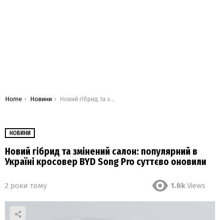
You are here:
Home
Новини
Новий гібрид та змінений салон: популярний в Україні кросовер BYD Song Pro суттєво оновили
НОВИНИ
Новий гібрид та змінений салон: популярний в
Україні кросовер BYD Song Pro суттєво оновили
2 роки тому
1.8k
Views