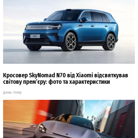
Кросовер SkyNomad N70 від Xiaomi відсвяткував
світову прем’єру: фото та характеристики
день тому