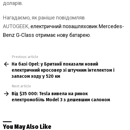
доларів.
Нагадаємо, як раніше повідомляв
AUTOGEEK,
електричний позашляховик Mercedes-
Benz G-Class отримає нову батарею
.
Previous article
See
На базі Opel: у Британії показали новий
more
електричний кросовер зі штучним інтелектом і
запасом ходу у 520 км
Next article
Від $35 000: Tesla вивела на ринок
електромобіль Model 3 з дешевшим салоном
You May Also Like