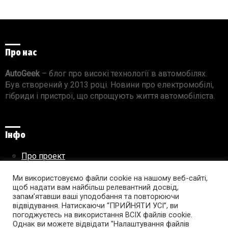
Про нас
AutoGeek
– блог про високі технології в автомобілях.
Був створений у 2013 році. Новини про електромобілі,
гібриди і пристрої, що спрощують життя автомобіліста.
Інфо
Про проект
Реклама на сайті
Ми використовуємо файли cookie на нашому веб-сайті,
Правила використання матеріалів
щоб надати вам найбільш релевантний досвід,
запам’ятавши ваші уподобання та повторюючи
відвідування. Натискаючи “ПРИЙНЯТИ УСІ”, ви
погоджуєтесь на використання ВСІХ файлів cookie.
Підпишись на AutoGeek!
Однак ви можете відвідати "Налаштування файлів