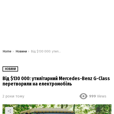
You are here:
Home
Новини
Від $130 000: утилітарний Mercedes-Benz G-Class перетворили на електромобіль
НОВИНИ
Від $130 000: утилітарний Mercedes-Benz G-Class
перетворили на електромобіль
2 роки тому
999
Views