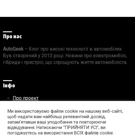
Про нас
AutoGeek
– блог про високі технології в автомобілях.
Був створений у 2013 році. Новини про електромобілі,
гібриди і пристрої, що спрощують життя автомобіліста.
Інфо
Про проект
Реклама на сайті
Правила використання матеріалів
Ми використовуємо файли cookie на нашому веб-сайті,
щоб надати вам найбільш релевантний досвід,
запам’ятавши ваші уподобання та повторюючи
відвідування. Натискаючи “ПРИЙНЯТИ УСІ”, ви
погоджуєтесь на використання ВСІХ файлів cookie.
Підпишись на AutoGeek!