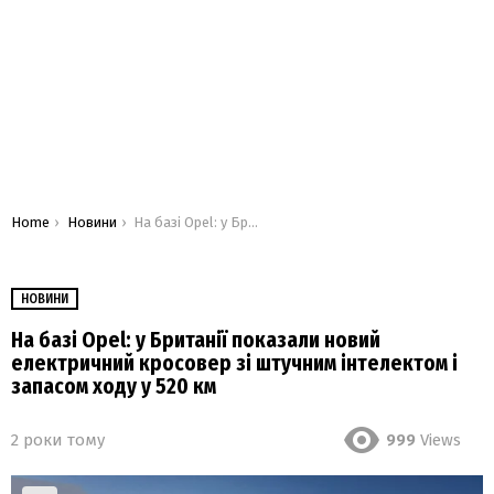
You are here:
Home
Новини
На базі Opel: у Британії показали новий електричний кросовер зі штучним інтелектом і запасом ходу у 520 км
НОВИНИ
На базі Opel: у Британії показали новий
електричний кросовер зі штучним інтелектом і
запасом ходу у 520 км
2 роки тому
999
Views