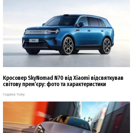
Кросовер SkyNomad N70 від Xiaomi відсвяткував
світову прем’єру: фото та характеристики
година тому