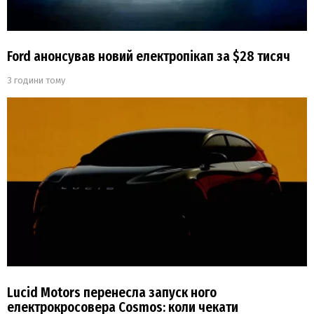
Ford анонсував новий електропікап за $28 тисяч
3 години тому
Lucid Motors перенесла запуск ного
електрокросовера Cosmos: коли чекати