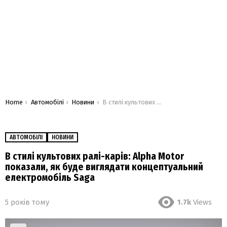
You are here:
Home
Автомобілі
Новини
В стилі культових ралі-карів: Alpha Motor показали, як буде виглядати концептуальний електромобіль Saga
АВТОМОБІЛІ
НОВИНИ
В стилі культових ралі-карів: Alpha Motor
показали, як буде виглядати концептуальний
електромобіль Saga
5 років тому
1.7k
Views