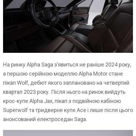
На ринку Alpha Saga з’явиться не раніше 2024 року,
а першою серійною моделлю Alpha Motor стане
пікап Wolf, дебют якого заплановано на четвертий
квартал 2023 року. Після нього на ринок вийдуть
крос-купе Alpha Jax, пікап з подвійною кабіною
Superwolf та тридверне купе Ace і лише після цього
анонсований електроседан Saga.