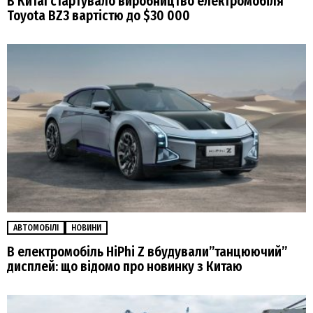
В Китаї стартувало виробництво електромобіля
Toyota BZ3 вартістю до $30 000
АВТОМОБІЛІ
НОВИНИ
В електромобіль HiPhi Z вбудували”танцюючий”
дисплей: що відомо про новинку з Китаю