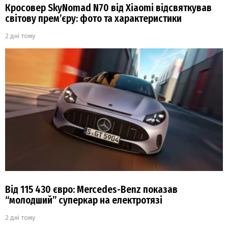
Кросовер SkyNomad N70 від Xiaomi відсвяткував
світову прем’єру: фото та характеристики
2 дні тому
Від 115 430 євро: Mercedes-Benz показав
“молодший” суперкар на електротязі
2 дні тому