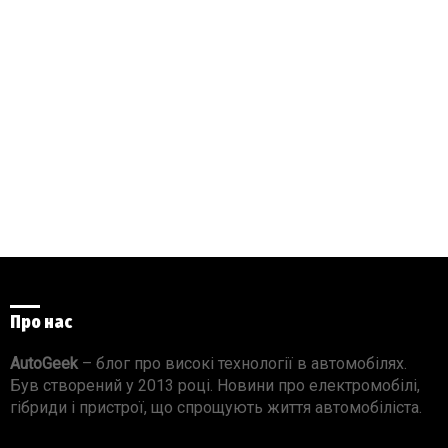
Про нас
AutoGeek
– блог про високі технології в автомобілях.
Був створений у 2013 році. Новини про електромобілі,
гібриди і пристрої, що спрощують життя автомобіліста.