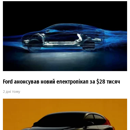
Ford анонсував новий електропікап за $28 тисяч
2 дні тому