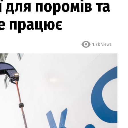
ї для поромів та
це працює
1.7k
Views