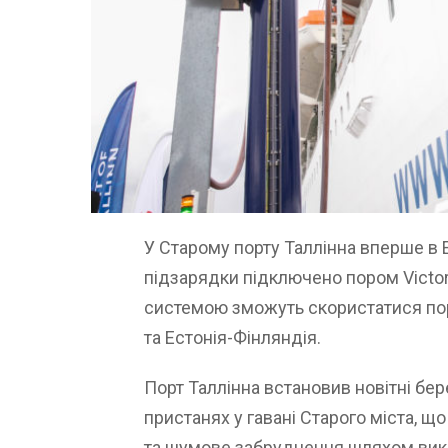
У Старому порту Таллінна вперше в 
підзарядки підключено пором Victoria
системою зможуть скористатися пор
та Естонія-Фінляндія.
Порт Таллінна встановив новітні бер
пристанях у гавані Старого міста,
та шумове забруднення шляхом викор