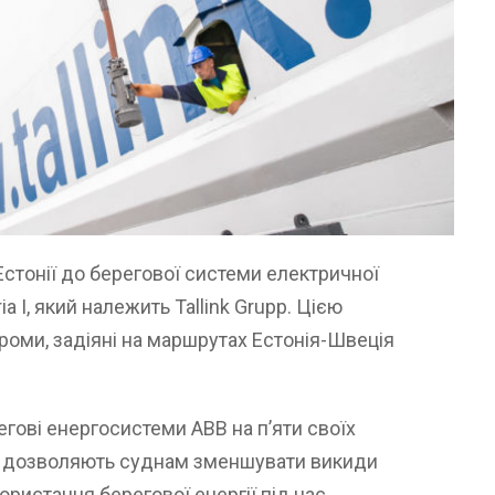
Естонії до берегової системи електричної
 I, який належить Tallink Grupp. Цією
оми, задіяні на маршрутах Естонія-Швеція
егові енергосистеми ABB на п’яти своїх
 що дозволяють суднам зменшувати викиди
истання берегової енергії під час