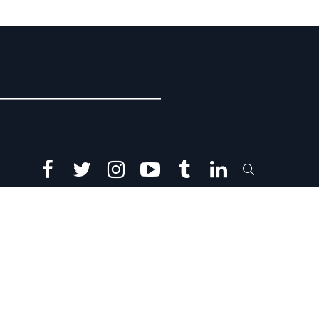
facebook
twitter
instagram
youtube
tumblr
linkedin
SEARCH