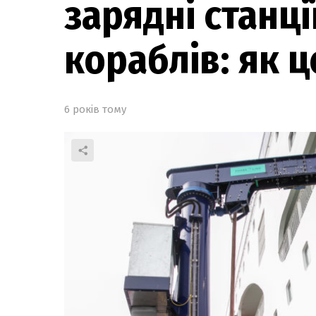
зарядні станці
кораблів: як 
6 років тому