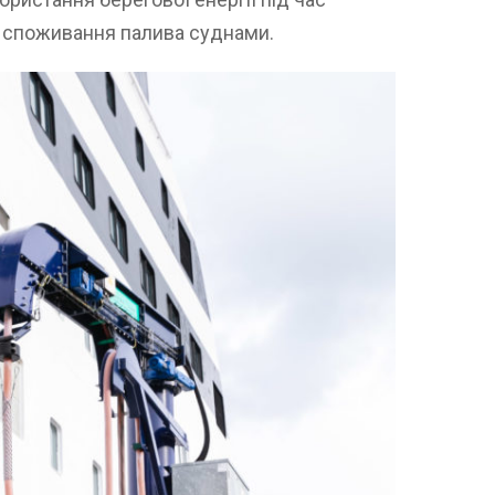
и споживання палива суднами.