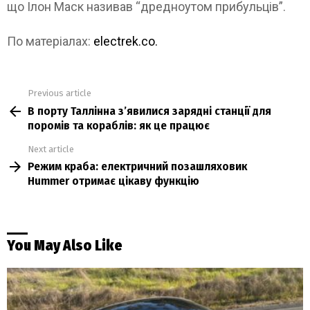
що Ілон Маск називав “дредноутом прибульців”.
По матеріалах:
electrek.co.
Previous article
See
В порту Таллінна з’явилися зарядні станції для
more
поромів та кораблів: як це працює
Next article
Режим краба: електричний позашляховик
Hummer отримає цікаву функцію
You May Also Like