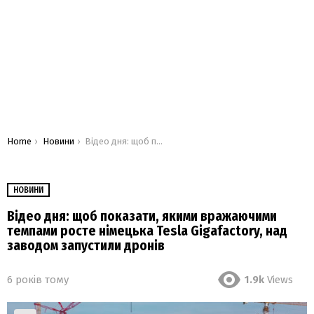
You are here:
Home
Новини
Відео дня: щоб показати, якими вражаючими темпами росте німецька Tesla Gigafactory, над заводом запустили дронів
НОВИНИ
Відео дня: щоб показати, якими вражаючими
темпами росте німецька Tesla Gigafactory, над
заводом запустили дронів
6 років тому
1.9k
Views