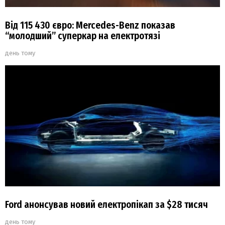
Від 115 430 євро: Mercedes-Benz показав
“молодший” суперкар на електротязі
день тому
Ford анонсував новий електропікап за $28 тисяч
день тому