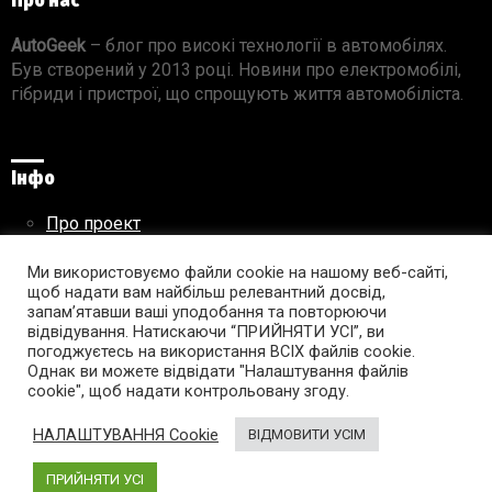
Про нас
AutoGeek
– блог про високі технології в автомобілях.
Був створений у 2013 році. Новини про електромобілі,
гібриди і пристрої, що спрощують життя автомобіліста.
Інфо
Про проект
Реклама на сайті
Правила використання матеріалів
Ми використовуємо файли cookie на нашому веб-сайті,
щоб надати вам найбільш релевантний досвід,
запам’ятавши ваші уподобання та повторюючи
відвідування. Натискаючи “ПРИЙНЯТИ УСІ”, ви
погоджуєтесь на використання ВСІХ файлів cookie.
Підпишись на AutoGeek!
Однак ви можете відвідати "Налаштування файлів
cookie", щоб надати контрольовану згоду.
facebook
twitter
instagram
youtube
tumblr
linkedin
НАЛАШТУВАННЯ Cookie
ВІДМОВИТИ УСІМ
ПРИЙНЯТИ УСІ