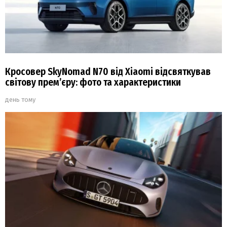
Кросовер SkyNomad N70 від Xiaomi відсвяткував
світову прем’єру: фото та характеристики
день тому