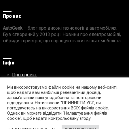
Про нас
AutoGeek
– блог про високі технології в автомобілях.
Був створений у 2013 році. Новини про електромобілі,
гібриди і пристрої, що спрощують життя автомобіліста.
Інфо
Про проект
Реклама на сайті
Правила використання матеріалів
Ми використовуємо файли cookie на нашому веб-сайті,
щоб надати вам найбільш релевантний досвід,
запам’ятавши ваші уподобання та повторюючи
відвідування. Натискаючи “ПРИЙНЯТИ УСІ”, ви
погоджуєтесь на використання ВСІХ файлів cookie.
Підпишись на AutoGeek!
Однак ви можете відвідати "Налаштування файлів
cookie", щоб надати контрольовану згоду.
facebook
twitter
instagram
youtube
tumblr
linkedin