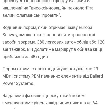
проекту до Інноваційного фонду ЄС, який Є
націлений на “високоінноваційні технології та
великі флагманські проекти”.
Водневий пором, який отримає назву Europa
Seaway, зможе також перевозити транспортні
засоби, зокрема, 380 легкових автомобілів або 120
вантажівок. Він долатиме маршрут в обидва кінці
приблизно за 48 годин.
Пором отримає електродвигуни потужністю 23
МВт і систему PEM паливних елементів від Ballard
Power Systems.
За даними фахівців, щороку такий пором
зменшуватиме рівень шкідливих викидів на 64