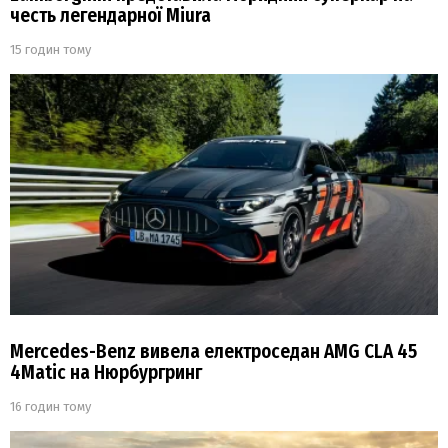
честь легендарної Miura
15 годин тому
Mercedes-Benz вивела електроседан AMG CLA 45
4Matic на Нюрбургринг
16 годин тому