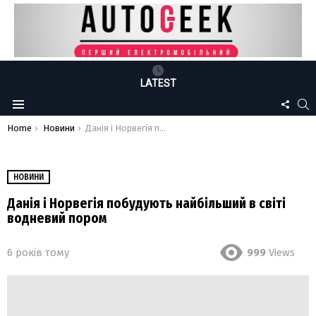
LATEST
FOLLO
S
Menu
US
You are here:
Home
Новини
Данія і Норвегія побудують найбільший в світі водневий пором
НОВИНИ
Данія і Норвегія побудують найбільший в світі
водневий пором
6 років тому
999
Views