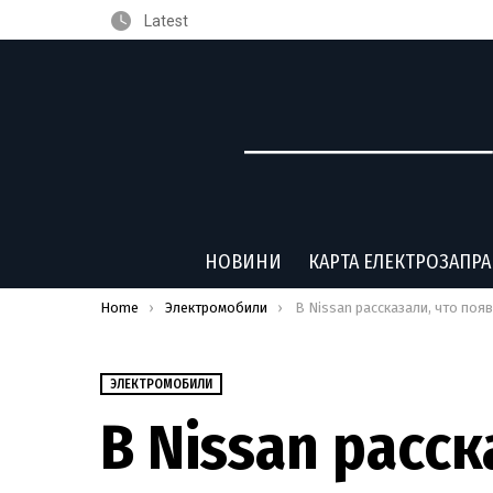
Latest
НОВИНИ
КАРТА ЕЛЕКТРОЗАПР
You are here:
Home
Электромобили
В Nissan рассказали, что появится раньше: новый LEAF или з
ЭЛЕКТРОМОБИЛИ
В Nissan расск