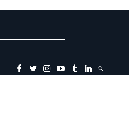
facebook
twitter
instagram
youtube
tumblr
linkedin
SEARCH