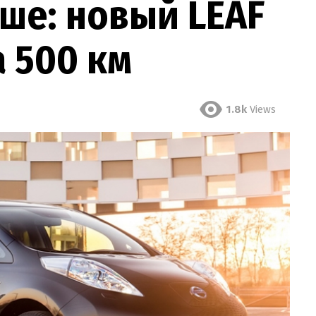
ше: новый LEAF
а 500 км
1.8k
Views