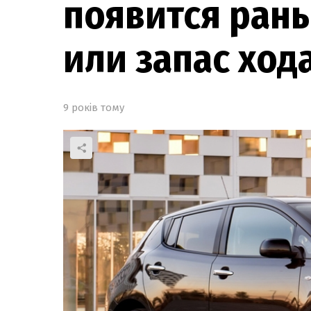
появится рань
или запас ход
9 років тому